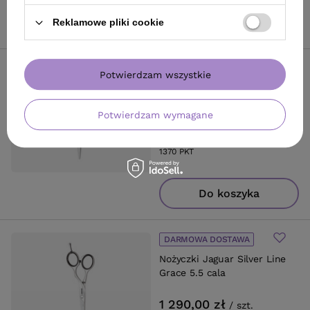
Do koszyka
Reklamowe pliki cookie
DARMOWA DOSTAWA
Potwierdzam wszystkie
Nożyczki Jaguar Silver Line
Ocean 5.75 cala
Potwierdzam wymagane
1 370,00 zł
/
szt.
1370
PKT
punktów
Do koszyka
DARMOWA DOSTAWA
Nożyczki Jaguar Silver Line
Grace 5.5 cala
1 290,00 zł
/
szt.