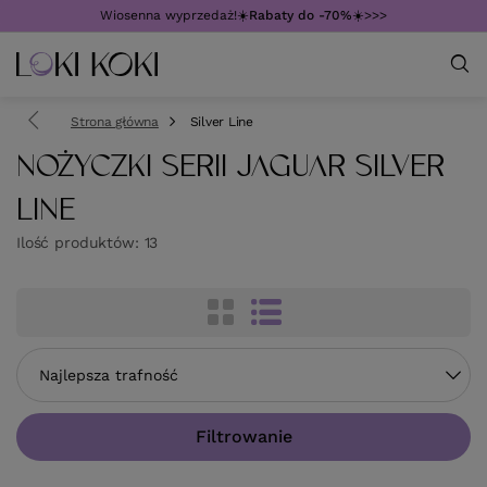
Wiosenna wyprzedaż!☀️
Rabaty do -70%
☀️>>>
Strona główna
Silver Line
NOŻYCZKI SERII JAGUAR SILVER
LINE
Ilość produktów:
13
Zmień sortowanie
Najlepsza trafność
Filtrowanie