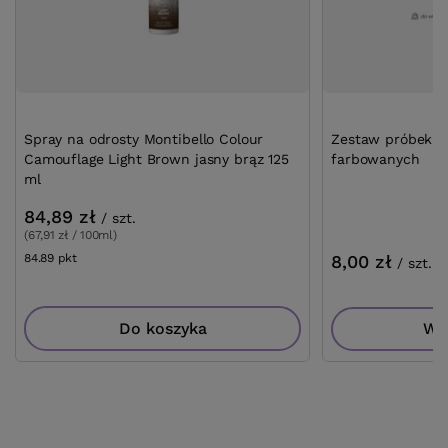
Spray na odrosty Montibello Colour
Zestaw próbek 
Camouflage Light Brown jasny brąz 125
farbowanych
ml
84,89 zł
/
szt.
(67,91 zł / 100ml)
8,00 zł
84.89
pkt
punktów
/
szt.
Wię
Do koszyka