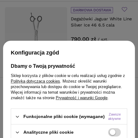
DARMOWA DOSTAWA
Degażówki Jaguar White Line
Silver Ice 46 6.5 cala
790,00 zł
/
szt.
790
PKT
punktów
Konfiguracja zgód
Do koszyka
Dbamy o Twoją prywatność
Sklep korzysta z plików cookie w celu realizacji usług zgodnie z
Polityką dotyczącą cookies
. Możesz określić warunki
DARMOWA DOSTAWA
przechowywania lub dostępu do cookie w Twojej przeglądarce.
Więcej informacji na temat warunków i prywatności można
Nożyczki Jaguar Silver Line
znaleźć także na stronie
Prywatność i warunki Google
.
Left CJ4 Plus dla
leworęcznych 5.25 cala
Zawsze
Funkcjonalne pliki cookie (wymagane)
aktywne
1 380,00 zł
/
szt.
1380
PKT
punktów
Analityczne pliki cookie