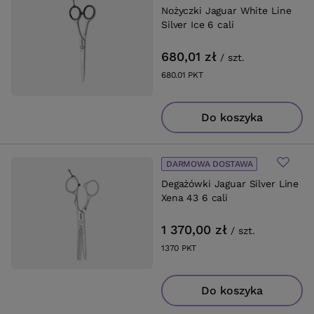
Nożyczki Jaguar White Line
Silver Ice 6 cali
680,01 zł
/
szt.
680.01
PKT
punktów
Do koszyka
DARMOWA DOSTAWA
Degażówki Jaguar Silver Line
Xena 43 6 cali
1 370,00 zł
/
szt.
1370
PKT
punktów
Do koszyka