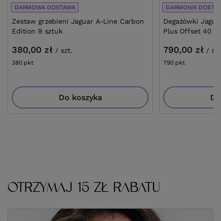
DARMOWA DOSTAWA
DARMOWA DOSTA
Zestaw grzebieni Jaguar A-Line Carbon
Degażówki Jaguar
Edition 9 sztuk
Plus Offset 40 L
380,00 zł
790,00 zł
/
szt.
/
szt
380
pkt
punktów
790
pkt
punktów
Do koszyka
Do
OTRZYMAJ 15 ZŁ RABATU