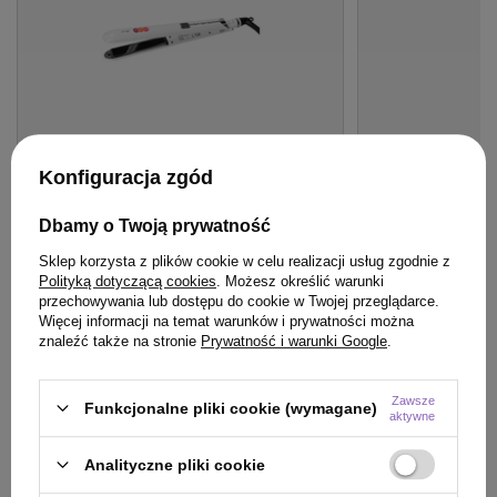
Konfiguracja zgód
OFERTA
DARMOWA DOSTAWA
OFERTA
BESTSE
Dbamy o Twoją prywatność
Prostownica N°101 Premium Fale Loki
Szczotka Olivia 
Koki
Medium Full Blac
Sklep korzysta z plików cookie w celu realizacji usług zgodnie z
włosów średnia
Polityką dotyczącą cookies
. Możesz określić warunki
przechowywania lub dostępu do cookie w Twojej przeglądarce.
340,00 zł
49,50 zł
Więcej informacji na temat warunków i prywatności można
/
szt.
/
szt.
znaleźć także na stronie
Prywatność i warunki Google
.
340
pkt
punktów
49.5
pkt
punktów
Najniższa cena produktu w okresie 30 dni przed
Najniższa cena prod
wprowadzeniem obniżki:
310,25 zł
+9%
wprowadzeniem obn
Zawsze
Funkcjonalne pliki cookie (wymagane)
Cena katalogowa:
400,00 zł
-15%
Cena katalogowa:
84
aktywne
Analityczne pliki cookie
Do koszyka
Do