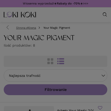
Wiosenna wyprzedaż!☀️
Rabaty do -70%
☀️>>>
Strona główna
Your Magic Pigment
YOUR MAGIC PIGMENT
Ilość produktów:
8
Zmień sortowanie
Najlepsza trafność
Filtrowanie
Artego Your Magic 2/V