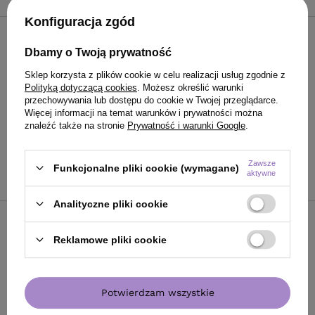
Konfiguracja zgód
Artego Your Magic pigment
Dbamy o Twoją prywatność
skoncentrowany żółty do
włosów 100 ml
Sklep korzysta z plików cookie w celu realizacji usług zgodnie z
Polityką dotyczącą cookies
. Możesz określić warunki
przechowywania lub dostępu do cookie w Twojej przeglądarce.
83,90 zł
/
szt.
Więcej informacji na temat warunków i prywatności można
(83,90 zł / 100ml
)
znaleźć także na stronie
Prywatność i warunki Google
.
83.90
PKT
punktów
Zawsze
Funkcjonalne pliki cookie (wymagane)
Do koszyka
aktywne
Analityczne pliki cookie
Reklamowe pliki cookie
POLECAMY
Potwierdzam wszystkie