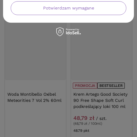
Potwierdzam wymagane
PROMOCJA
BESTSELLER
Woda Montibello Oxibel
Krem Artego Good Society
Meteorities 7 Vol 2% 60ml
90 Free Shape Soft Curl
podkreślający loki 100 ml
48,79 zł
/
szt.
(48,79 zł / 100ml)
48.79
pkt
punktów