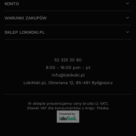
KONTO
WARUNKI ZAKUPÓW
SKLEP LOKIKOKI.PL
52 325 20 80
8:00 - 16:00 pon - pt
info@lokikoki.pl
LokiKoki.pl
,
Ołowiana 12
,
85-461
Bydgoszcz
W sklepie prezentujemy ceny brutto (z VAT).
Stawki VAT dla konsumentów z kraju:
Polska
.