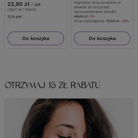
Najniższa cena produktu w
22,90 zł
/
szt.
okresie 30 dni przed
(38,17 zł / 100ml)
wprowadzeniem obniżki:
48,80 zł
-1%
22.9
pkt
punktów
Cena katalogowa:
75,90 zł
-36%
Do koszyka
Do koszyka
OTRZYMAJ 15 ZŁ RABATU