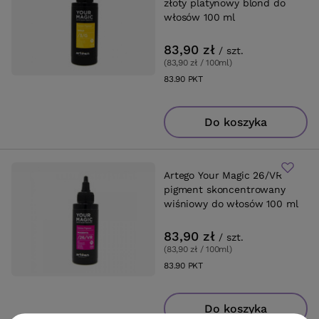
złoty platynowy blond do
włosów 100 ml
83,90 zł
/
szt.
(83,90 zł / 100ml
)
83.90
PKT
punktów
Do koszyka
Artego Your Magic 26/VR
pigment skoncentrowany
wiśniowy do włosów 100 ml
83,90 zł
/
szt.
(83,90 zł / 100ml
)
83.90
PKT
punktów
Do koszyka