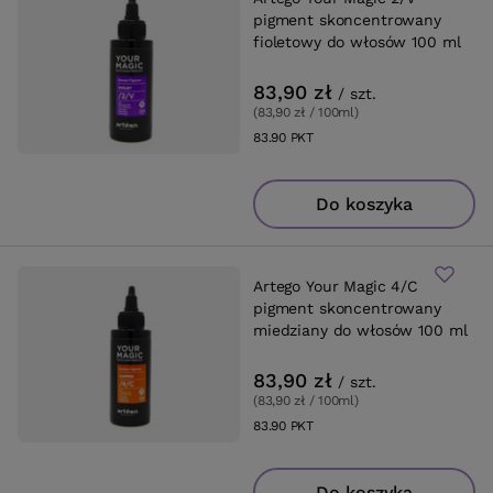
pigment skoncentrowany
fioletowy do włosów 100 ml
83,90 zł
/
szt.
(83,90 zł / 100ml
)
83.90
PKT
punktów
Do koszyka
Artego Your Magic 4/C
pigment skoncentrowany
miedziany do włosów 100 ml
83,90 zł
/
szt.
(83,90 zł / 100ml
)
83.90
PKT
punktów
Do koszyka