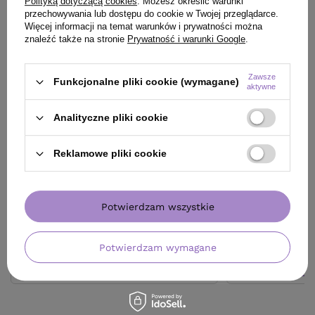
Polityką dotyczącą cookies
. Możesz określić warunki
przechowywania lub dostępu do cookie w Twojej przeglądarce.
Więcej informacji na temat warunków i prywatności można
znaleźć także na stronie
Prywatność i warunki Google
.
Zawsze
Funkcjonalne pliki cookie (wymagane)
aktywne
OFERTA
DARMOWA DOSTAWA
OFERTA
BESTSE
Prostownica N°101 Premium Fale Loki
Serum Davines Mo
Analityczne pliki cookie
Koki
podkreślające sk
81,50 zł
/
szt.
Reklamowe pliki cookie
340,00 zł
/
szt.
(32,60 zł / 100ml)
340
pkt
punktów
81.5
pkt
punktów
Najniższa cena produktu w okresie 30 dni przed
Najniższa cena prod
Potwierdzam wszystkie
wprowadzeniem obniżki:
310,25 zł
+9%
wprowadzeniem obn
Cena katalogowa:
400,00 zł
-15%
Cena katalogowa:
11
Potwierdzam wymagane
Do koszyka
Do