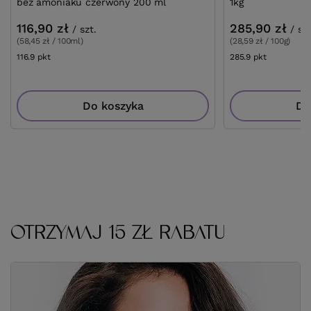
bez amoniaku czerwony 200 ml
1kg
116,90 zł
285,90 zł
/
szt.
/
szt
(58,45 zł / 100ml)
(28,59 zł / 100g)
116.9
pkt
punktów
285.9
pkt
punktów
Do koszyka
Do
OTRZYMAJ 15 ZŁ RABATU