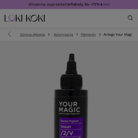
Wiosenna wyprzedaż!☀️
Rabaty do -70%
☀️>>>
Strona główna
Koloryzacja
Pigmenty
Artego Your Magic 