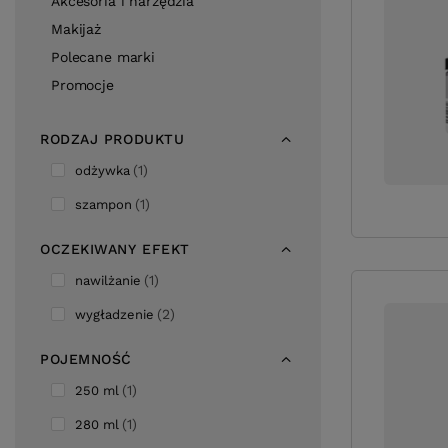
Akcesoria i narzędzia
Makijaż
Polecane marki
Promocje
RODZAJ PRODUKTU
1
odżywka
1
szampon
OCZEKIWANY EFEKT
1
nawilżanie
2
wygładzenie
POJEMNOŚĆ
1
250 ml
1
280 ml