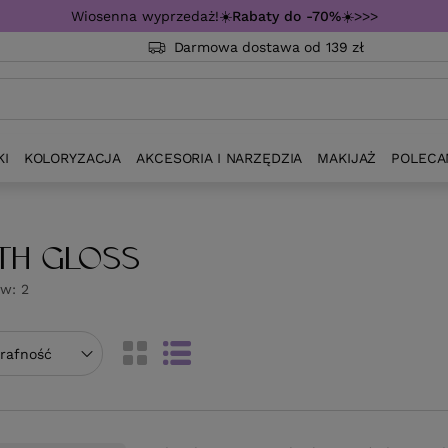
Wiosenna wyprzedaż!☀️
Rabaty do -70%
☀️>>>
Darmowa dostawa od 139 zł
KI
KOLORYZACJA
AKCESORIA I NARZĘDZIA
MAKIJAŻ
POLECA
TH GLOSS
ów:
2
towanie
trafność