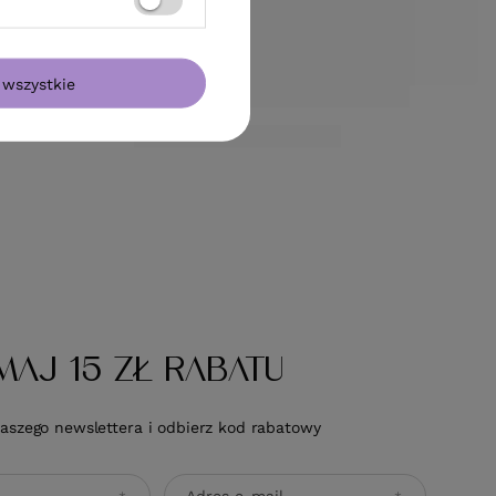
wszystkie
MAJ 15 ZŁ RABATU
naszego newslettera i odbierz kod rabatowy