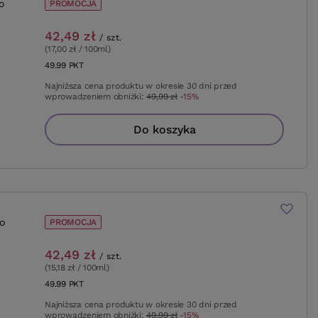
o
PROMOCJA
42,49 zł
/
szt.
(17,00 zł / 100ml
)
49.99
PKT
punktów
Najniższa cena produktu w okresie 30 dni przed
wprowadzeniem obniżki:
49,99 zł
-15%
Do koszyka
o
PROMOCJA
42,49 zł
/
szt.
(15,18 zł / 100ml
)
49.99
PKT
punktów
Najniższa cena produktu w okresie 30 dni przed
wprowadzeniem obniżki:
49,99 zł
-15%