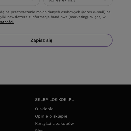
Adres e-mail
dę na przetwarzanie moich danych osobowych (adres e-mail) na
yłki newslettera z informacją handlową (marketing). Więcej w
watności.
Zapisz się
SKLEP LOKIKOKI.PL
O sklepie
Opinie o sklepie
Korzyści z zakupów
Blog