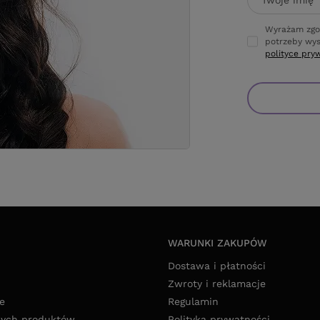
Twoje imię
Wyrażam zgo
potrzeby wys
polityce pry
WARUNKI ZAKUPÓW
Dostawa i płatności
Zwroty i reklamacje
e
Regulamin
nych produktów
Polityka prywatności