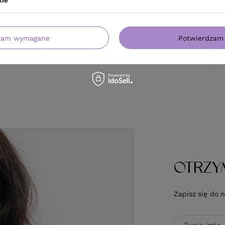
zam wymagane
Potwierdzam 
OTRZY
Zapisz się do 