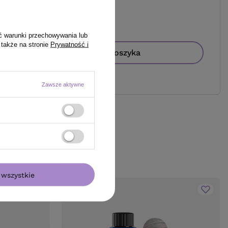
99,00 zł
/
szt.
ć warunki przechowywania lub
 także na stronie
Prywatność i
Do koszyka
Zawsze aktywne
wszystkie