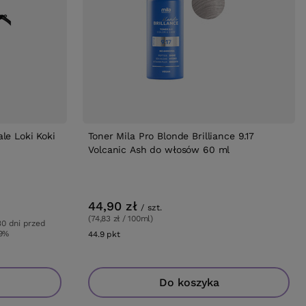
le Loki Koki
Toner Mila Pro Blonde Brilliance 9.17
Volcanic Ash do włosów 60 ml
44,90 zł
/
szt.
(74,83 zł / 100ml)
 30 dni przed
+9%
44.9
pkt
punktów
Do koszyka