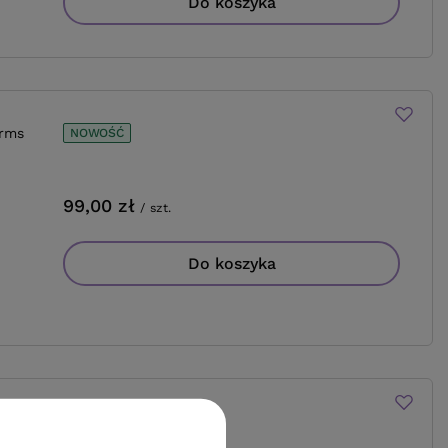
Do koszyka
orms
NOWOŚĆ
99,00 zł
/
szt.
Do koszyka
orms
NOWOŚĆ