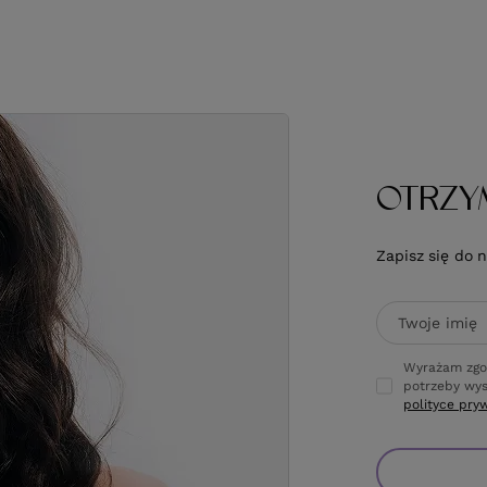
OTRZY
Zapisz się do 
Twoje imię
Wyrażam zgo
potrzeby wys
polityce pry