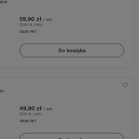
sane
59,90 zł
/
szt.
(0,24 zł / szt.
)
59.90
PKT
punktów
Do koszyka
in
49,90 zł
/
szt.
(0,10 zł / szt.
)
49.90
PKT
punktów