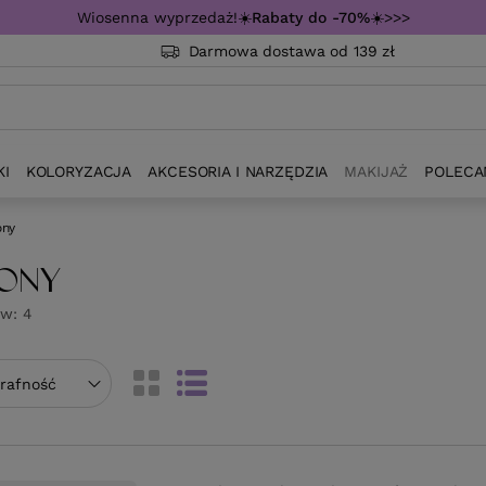
Wiosenna wyprzedaż!☀️
Rabaty do -70%
☀️>>>
Darmowa dostawa od 139 zł
KI
KOLORYZACJA
AKCESORIA I NARZĘDZIA
MAKIJAŻ
POLECA
ony
ONY
ów:
4
towanie
trafność