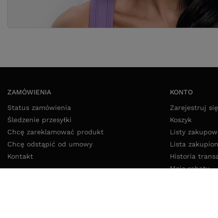
ZAMÓWIENIA
KONTO
Status zamówienia
Zarejestruj się
Śledzenie przesyłki
Koszyk
Chcę zareklamować produkt
Listy zakupow
Chcę odstąpić od umowy
Lista zakupio
Kontakt
Historia trans
Moje rabaty
Newsletter