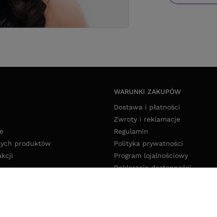
WARUNKI ZAKUPÓW
Dostawa i płatności
Zwroty i reklamacje
e
Regulamin
nych produktów
Polityka prywatności
akcji
Program lojalnościowy
Deklaracja dostępności
Polityka cookies
Ustawienia cookies