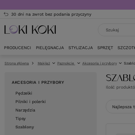
30 dni na zwrot bez podania przyczyny
PRODUCENCI
PIELĘGNACJA
STYLIZACJA
SPRZĘT
SZCZOT
Strona główna
Makijaż
Paznokcie
Akcesoria i przybory
Szabl
SZABL
AKCESORIA I PRZYBORY
Ilość produkt
Pędzelki
Pilniki i polerki
Zmień sor
Najlepsza 
Narzędzia
Tipsy
Szablony