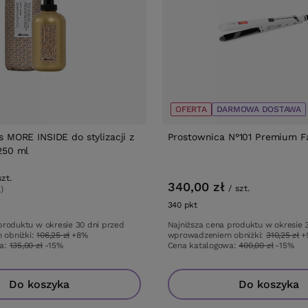
OFERTA
DARMOWA DOSTAWA
s MORE INSIDE do stylizacji z
Prostownica N°101 Premium Fa
250 ml
szt.
340,00 zł
/
szt.
l)
tów
340
pkt
punktów
 produktu w okresie 30 dni przed
Najniższa cena produktu w okresie
 obniżki:
106,25 zł
+8%
wprowadzeniem obniżki:
310,25 zł
wa:
135,00 zł
-15%
Cena katalogowa:
400,00 zł
-15%
Do koszyka
Do koszyka