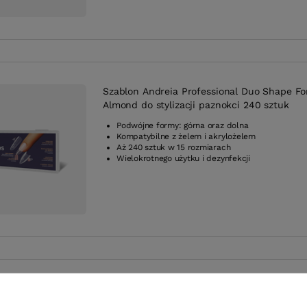
Szablon Andreia Professional Duo Shape F
Almond do stylizacji paznokci 240 sztuk
Podwójne formy: górna oraz dolna
Kompatybilne z żelem i akrylożelem
Aż 240 sztuk w 15 rozmiarach
Wielokrotnego użytku i dezynfekcji
Szablon Andreia Professional Duo Shape F
Coffin do stylizacji paznokci 240 sztuk