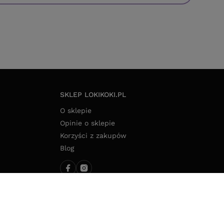
SKLEP LOKIKOKI.PL
O sklepie
Opinie o sklepie
Korzyści z zakupów
Blog