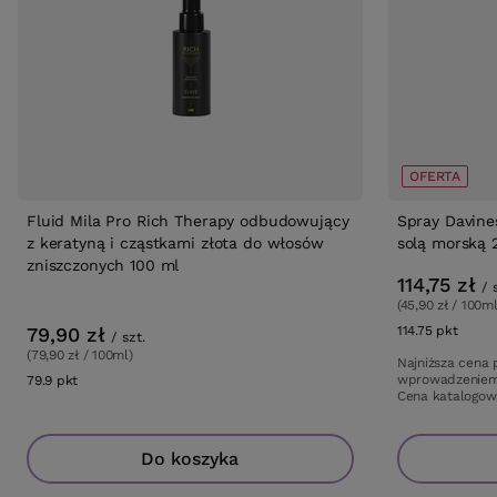
OFERTA
Fluid Mila Pro Rich Therapy
Spray Davine
odbudowujący z keratyną i cząstkami
solą morską 
złota do włosów zniszczonych 100 ml
114,75 zł
/
(45,90 zł / 100m
79,90 zł
114.75
pkt
punk
/
szt.
(79,90 zł / 100ml)
Najniższa cena
wprowadzeniem
79.9
pkt
punktów
Cena katalogo
Do koszyka