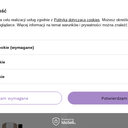
Podwójne formy: górna oraz dolna
ość
Kompatybilne z żelem i akrylożelem
Aż 240 sztuk w 15 rozmiarach
w celu realizacji usług zgodnie z
Polityką dotyczącą cookies
. Możesz określi
Wielokrotnego użytku i dezynfekcji
eglądarce. Więcej informacji na temat warunków i prywatności można znaleźć
cookie (wymagane)
kie
kie
zam wymagane
Potwierdzam 