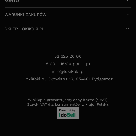
KONTO
WARUNKI ZAKUPÓW
SKLEP LOKIKOKI.PL
52 325 20 80
8:00 - 16:00 pon - pt
info@lokikoki.pl
LokiKoki.pl
,
Ołowiana 12
,
85-461
Bydgoszcz
W sklepie prezentujemy ceny brutto (z VAT).
Stawki VAT dla konsumentów z kraju:
Polska
.