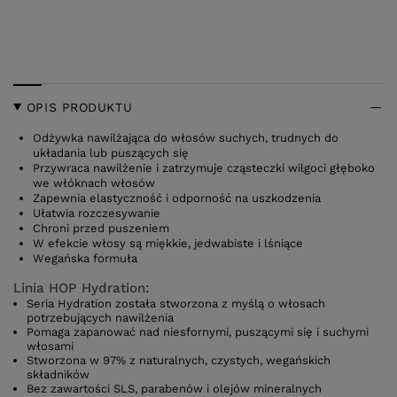
OPIS PRODUKTU
Odżywka nawilżająca do włosów suchych, trudnych do
układania lub puszących się
Przywraca nawilżenie i zatrzymuje cząsteczki wilgoci głęboko
we włóknach włosów
Zapewnia elastyczność i odporność na uszkodzenia
Ułatwia rozczesywanie
Chroni przed puszeniem
W efekcie włosy są miękkie, jedwabiste i lśniące
Wegańska formuła
Linia HOP Hydration:
Seria Hydration została stworzona z myślą o włosach
potrzebujących nawilżenia
Pomaga zapanować nad niesfornymi, puszącymi się i suchymi
włosami
Stworzona w 97% z naturalnych, czystych, wegańskich
składników
Bez zawartości SLS, parabenów i olejów mineralnych