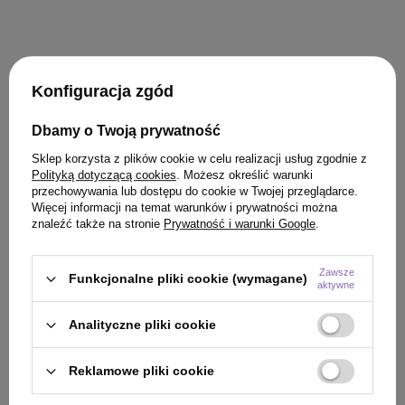
Konfiguracja zgód
KLIENCI, KTÓRZY KUPILI TEN
Dbamy o Twoją prywatność
Sklep korzysta z plików cookie w celu realizacji usług zgodnie z
PRODUKT KUPILI TAKŻE
Polityką dotyczącą cookies
. Możesz określić warunki
przechowywania lub dostępu do cookie w Twojej przeglądarce.
Więcej informacji na temat warunków i prywatności można
znaleźć także na stronie
Prywatność i warunki Google
.
Zawsze
Funkcjonalne pliki cookie (wymagane)
aktywne
Analityczne pliki cookie
Reklamowe pliki cookie