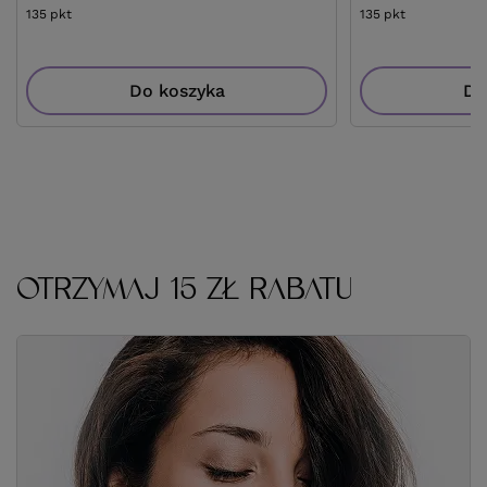
135
pkt
punktów
135
pkt
punktów
Do koszyka
Do
OTRZYMAJ 15 ZŁ RABATU