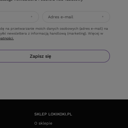
Adres e-mail
dę na przetwarzanie moich danych osobowych (adres e-mail) na
yłki newslettera z informacją handlową (marketing). Więcej w
watności.
Zapisz się
SKLEP LOKIKOKI.PL
O sklepie