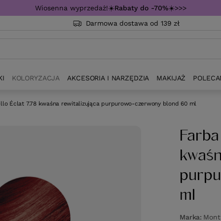
Wiosenna wyprzedaż!☀️
Rabaty do -70%
☀️>>>
Darmowa dostawa od 139 zł
KI
KOLORYZACJA
AKCESORIA I NARZĘDZIA
MAKIJAŻ
POLECA
llo Éclat 7.78 kwaśna rewitalizująca purpurowo-czerwony blond 60 ml
Farba
kwaśn
purpu
ml
Marka
Monti