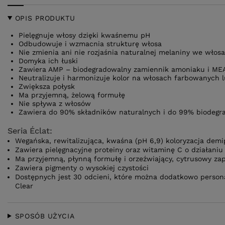
OPIS PRODUKTU
Pielęgnuje włosy dzięki kwaśnemu pH
Odbudowuje i wzmacnia strukturę włosa
Nie zmienia ani nie rozjaśnia naturalnej melaniny we włos
Domyka ich łuski
Zawiera AMP – biodegradowalny zamiennik amoniaku i ME
Neutralizuje i harmonizuje kolor na włosach farbowanych l
Zwiększa połysk
Ma przyjemną, żelową formułę
Nie spływa z włosów
Zawiera do 90% składników naturalnych i do 99% biodegr
Seria Éclat:
Wegańska, rewitalizująca, kwaśna (pH 6,9) koloryzacja de
Zawiera pielęgnacyjne proteiny oraz witaminę C o działani
Ma przyjemną, płynną formułę i orzeźwiający, cytrusowy za
Zawiera pigmenty o wysokiej czystości
Dostępnych jest 30 odcieni, które można dodatkowo persona
Clear
SPOSÓB UŻYCIA