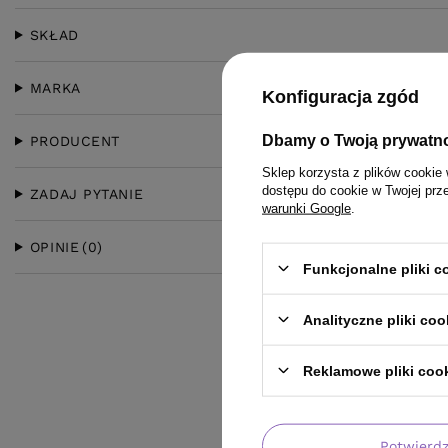
SKŁAD
MARKA
Konfiguracja zgód
Dbamy o Twoją prywatn
PRODUCENT
Sklep korzysta z plików cookie 
dostępu do cookie w Twojej prz
ZADAJ PYTANIE
warunki Google
.
OPINIE
(0)
Funkcjonalne pliki 
Analityczne pliki coo
Reklamowe pliki coo
Potwierd