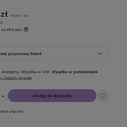
zł
brutto
/
szt.
l)
ć za
49.9 pkt.
zowy purpurowy blond
 dostępny. Wysyłka w 24h.
Wysyłka
w poniedziałek
y i koszty wysyłki
Dodaj do koszyka
+
także poprzez: