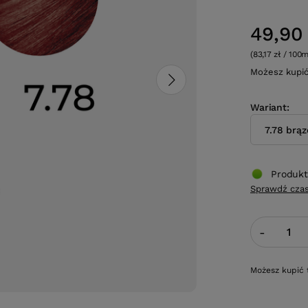
49,90 
(83,17 zł / 100m
Możesz kupi
Wariant
7.78 brą
Produkt
Sprawdź czas
-
Możesz kupić 