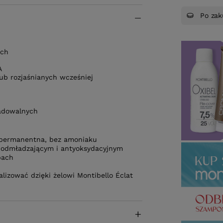
Po zak
ach
A
ub rozjaśnianych wcześniej
adowalnych
mipermanentna, bez amoniaku
u odmładzającym i antyoksydacyjnym
pach
lizować dzięki żelowi Montibello Éclat