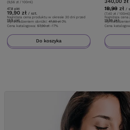
340,00 zł
(9,56 zł / 100ml)
19,99 zł
47.8
pkt
punktów
340
pkt
punktó
/
19,90 zł
/
szt.
(7,40 zł / 100ml)
Najniższa cena produktu w okresie 30 dni przed
Najniższa cena
19.9
pkt
punktów
19.99
pkt
punkt
wprowadzeniem obniżki:
47,80 zł
0%
wprowadzeniem
Cena katalogowa:
57,90 zł
-17%
Cena katalogo
Do koszyka
Do koszyka