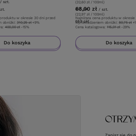
/
szt.
(32,60 zł / 100ml)
68,90 zł
w
81.5
pkt
punktów
szt.
/
szt.
(22,97 zł / 100ml)
 produktu w okresie 30 dni przed
Najniższa cena produktu w okresie
ów
68.9
pkt
punktów
 obniżki:
310,25 zł
+9%
wprowadzeniem obniżki:
80,75 zł
+
wa:
400,00 zł
-15%
Cena katalogowa:
115,01 zł
-29%
Do koszyka
Do koszyka
Do koszyka
Do koszyka
OTRZY
Zapisz się do 