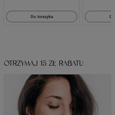
Do koszyka
Do
OTRZYMAJ 15 ZŁ RABATU