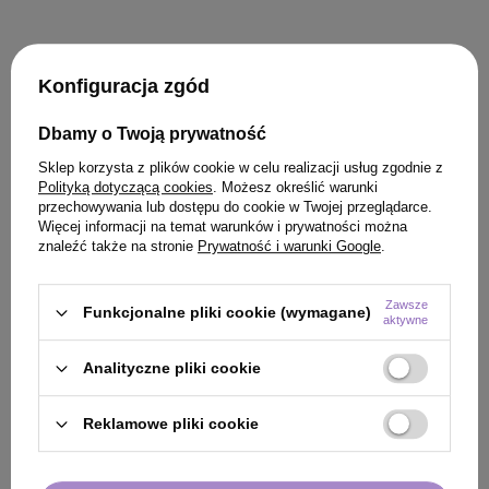
Konfiguracja zgód
KLIENCI, KTÓRZY KUPILI TEN
Dbamy o Twoją prywatność
PRODUKT KUPILI TAKŻE
Sklep korzysta z plików cookie w celu realizacji usług zgodnie z
Polityką dotyczącą cookies
. Możesz określić warunki
przechowywania lub dostępu do cookie w Twojej przeglądarce.
Więcej informacji na temat warunków i prywatności można
znaleźć także na stronie
Prywatność i warunki Google
.
Zawsze
Funkcjonalne pliki cookie (wymagane)
aktywne
Analityczne pliki cookie
Reklamowe pliki cookie