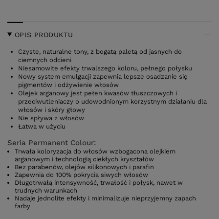
OPIS PRODUKTU
Czyste, naturalne tony, z bogatą paletą od jasnych do
ciemnych odcieni
Niesamowite efekty trwalszego koloru, pełnego połysku
Nowy system emulgacji zapewnia lepsze osadzanie się
pigmentów i odżywienie włosów
Olejek arganowy jest pełen kwasów tłuszczowych i
przeciwutleniaczy o udowodnionym korzystnym działaniu dla
włosów i skóry głowy
Nie spływa z włosów
Łatwa w użyciu
Seria Permanent Colour:
Trwała koloryzacja do włosów wzbogacona olejkiem
arganowym i technologią ciekłych kryształów
Bez parabenów, olejów silikonowych i parafin
Zapewnia do 100% pokrycia siwych włosów
Długotrwałą intensywność, trwałość i połysk, nawet w
trudnych warunkach
Nadaje jednolite efekty i minimalizuje nieprzyjemny zapach
farby