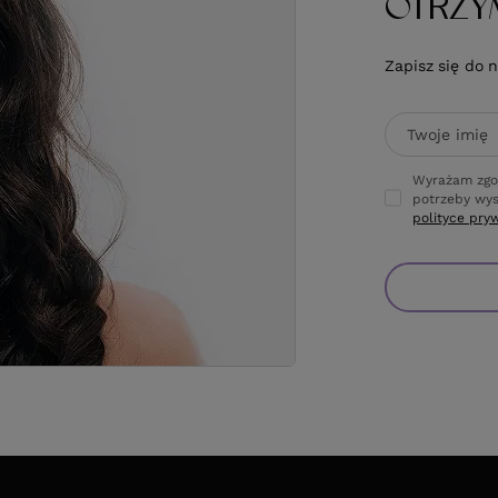
OTRZY
Zapisz się do 
Twoje imię
Wyrażam zgo
potrzeby wys
polityce pry