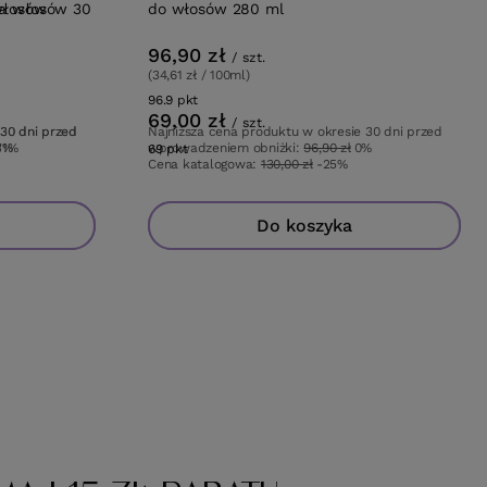
włosów
a włosów 30
do włosów 280 ml
96,90 zł
/
szt.
(34,61 zł / 100ml)
96.9
pkt
punktów
69,00 zł
/
szt.
 30 dni przed
 30 dni przed
Najniższa cena produktu w okresie 30 dni przed
31%
7%
wprowadzeniem obniżki:
96,90 zł
0%
69
pkt
punktów
Cena katalogowa:
130,00 zł
-25%
Do koszyka
Do koszyka