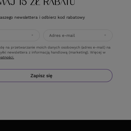
MAJ 15 ZŁ RABATU
naszego newslettera i odbierz kod rabatowy
Adres e-mail
dę na przetwarzanie moich danych osobowych (adres e-mail) na
yłki newslettera z informacją handlową (marketing). Więcej w
watności.
Zapisz się