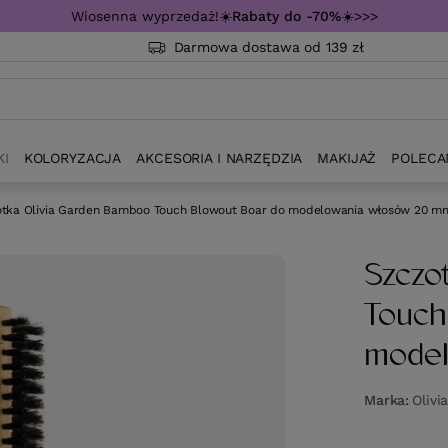
Wiosenna wyprzedaż!☀️
Rabaty do -70%
☀️>>>
Darmowa dostawa od 139 zł
KI
KOLORYZACJA
AKCESORIA I NARZĘDZIA
MAKIJAŻ
POLECA
otka Olivia Garden Bamboo Touch Blowout Boar do modelowania włosów 20 m
Szczo
Touch
mode
Marka
Olivi