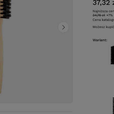
37,32 
Najniższa ce
34,76 zł
+7%
Cena katalo
Możesz kupi
Wariant