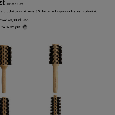
zł
brutto
/
szt.
na produktu w okresie 30 dni przed wprowadzeniem obniżki:
gowa:
43,90 zł
-15%
ć za
37.32 pkt.