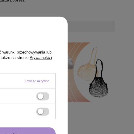
także poprzez:
upie otrzymasz
82.8 pkt.
ć warunki przechowywania lub
 także na stronie
Prywatność i
Zawsze aktywne