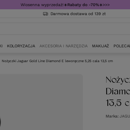
Wiosenna wyprzedaż!☀️
Rabaty do -70%
☀️>>>
Darmowa dostawa od 139 zł
KI
KOLORYZACJA
AKCESORIA I NARZĘDZIA
MAKIJAŻ
POLECA
Nożyczki Jaguar Gold Line Diamond E leworęczne 5,25 cala 13,5 cm
Nożyc
Diamo
13,5 
Marka
JAG