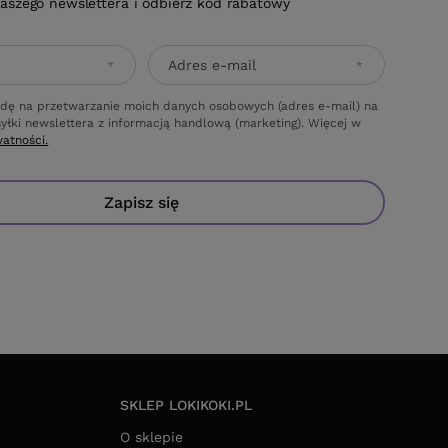
naszego newslettera i odbierz kod rabatowy
Adres e-mail
dę na przetwarzanie moich danych osobowych (adres e-mail) na
yłki newslettera z informacją handlową (marketing). Więcej w
watności.
Zapisz się
SKLEP LOKIKOKI.PL
O sklepie