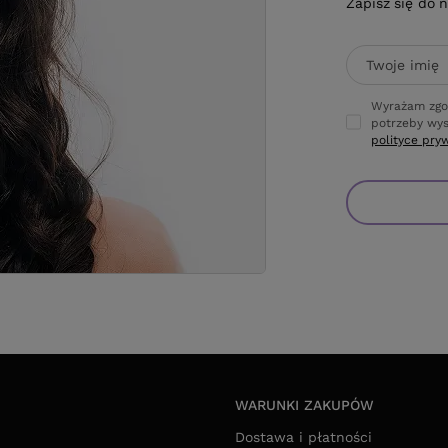
Zapisz się do 
Twoje imię
Wyrażam zgo
potrzeby wys
polityce pry
WARUNKI ZAKUPÓW
Dostawa i płatności