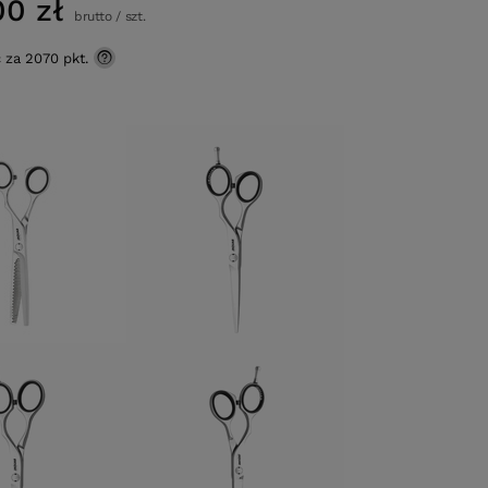
00 zł
brutto
/
szt.
ć za
2070 pkt.