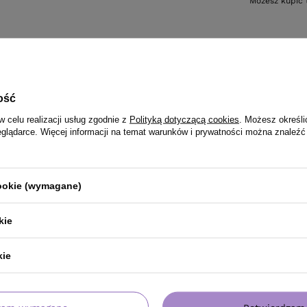
Możesz kupić 
Po zak
ość
w celu realizacji usług zgodnie z
Polityką dotyczącą cookies
. Możesz określi
eglądarce. Więcej informacji na temat warunków i prywatności można znaleźć
cookie (wymagane)
kie
kie