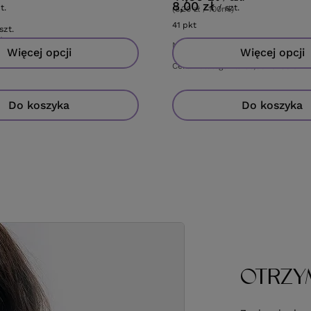
8,00 zł
t.
/
szt.
(8,20 zł / 100ml)
41
pkt
punktów
szt.
)
Najniższa cena produktu w okresie
Więcej opcji
Więcej opcji
wprowadzeniem obniżki:
40,99 zł
+
tów
Cena katalogowa:
58,90 zł
-30%
Do koszyka
Do koszyka
OTRZY