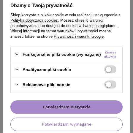
Dbamy o Twoją prywatność
Sklep korzysta z plików cookie w celu realizacji usług zgodnie z
Polityką dotyczącą cookies
. Możesz określić warunki
przechowywania lub dostępu do cookie w Twojej przeglądarce.
Więcej informacji na temat warunków i prywatności można
znaleźć także na stronie
Prywatność i warunki Google
.
Zawsze
Funkcjonalne pliki cookie (wymagane)
aktywne
Analityczne pliki cookie
OFERTA
DARMOWA DOSTAWA
BESTSELLER
Reklamowe pliki cookie
Mleczko Davines OI ALL IN ONE MILK
Szampon Hair Exp
wielofunkcyjne do włosów 135 ml
z keratyną rośli
140,00 zł
/
szt.
Potwierdzam wszystkie
(103,70 zł / 100ml)
140
pkt
punktów
23,99 zł
/
szt.
(8,57 zł / 100ml)
Najniższa cena produktu w okresie 30 dni przed
Potwierdzam wymagane
wprowadzeniem obniżki:
140,00 zł
0%
23.99
pkt
punktów
Cena katalogowa:
194,00 zł
-28%