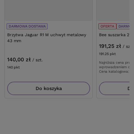
DARMOWA DOSTAWA
OFERTA
DARMOW
Brzytwa Jaguar R1 M uchwyt metalowy
Bee suszarka 21
43 mm
191,25 zł
/
szt.
191.25
pkt
punktów
140,00 zł
/
szt.
Najniższa cena prod
wprowadzeniem obn
140
pkt
punktów
Cena katalogowa:
22
Do koszyka
Do