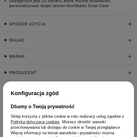
Dostępnych jest 30 odcieni, które można dodatkowo
personalizować dzięki żelowi Montibello Éclat Clear
SPOSÓB UŻYCIA
SKŁAD
MARKA
PRODUCENT
ZADAJ PYTANIE
Konfiguracja zgód
OPINIE
(0)
Dbamy o Twoją prywatność
Sklep korzysta z plików cookie w celu realizacji usług zgodnie z
Polityką dotyczącą cookies
. Możesz określić warunki
przechowywania lub dostępu do cookie w Twojej przeglądarce.
Więcej informacji na temat warunków i prywatności można