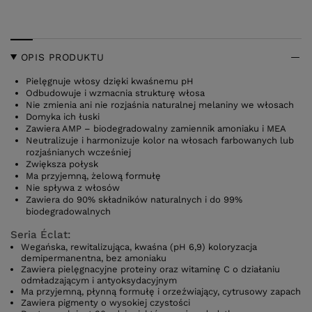
OPIS PRODUKTU
Pielęgnuje włosy dzięki kwaśnemu pH
Odbudowuje i wzmacnia strukturę włosa
Nie zmienia ani nie rozjaśnia naturalnej melaniny we włosach
Domyka ich łuski
Zawiera AMP – biodegradowalny zamiennik amoniaku i MEA
Neutralizuje i harmonizuje kolor na włosach farbowanych lub
rozjaśnianych wcześniej
Zwiększa połysk
Ma przyjemną, żelową formułę
Nie spływa z włosów
Zawiera do 90% składników naturalnych i do 99%
biodegradowalnych
Seria Éclat:
Wegańska, rewitalizująca, kwaśna (pH 6,9) koloryzacja
demipermanentna, bez amoniaku
Zawiera pielęgnacyjne proteiny oraz witaminę C o działaniu
odmładzającym i antyoksydacyjnym
Ma przyjemną, płynną formułę i orzeźwiający, cytrusowy zapach
Zawiera pigmenty o wysokiej czystości