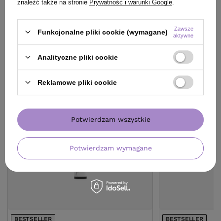
znaleźć także na stronie
Prywatność i warunki Google
.
Zawsze
Funkcjonalne pliki cookie (wymagane)
KLIENCI, KTÓRZY KUPILI TEN
aktywne
PRODUKT KUPILI TAKŻE
Analityczne pliki cookie
Reklamowe pliki cookie
Potwierdzam wszystkie
Potwierdzam wymagane
BESTSELLER
BESTSELLER