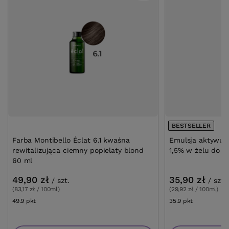
BESTSELLER
Farba Montibello Éclat 6.1 kwaśna
Emulsja aktywują
rewitalizująca ciemny popielaty blond
1,5% w żelu d
60 ml
49,90 zł
35,90 zł
/
szt.
/
szt.
(83,17 zł / 100ml)
(29,92 zł / 100ml)
49.9
pkt
punktów
35.9
pkt
punktów