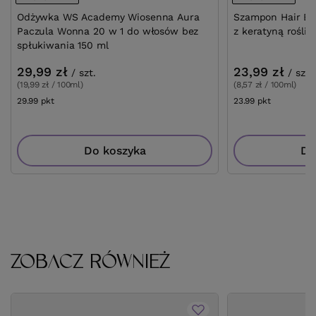
Odżywka WS Academy Wiosenna Aura
Szampon Hair Exp
Paczula Wonna 20 w 1 do włosów bez
z keratyną rośli
spłukiwania 150 ml
29,99 zł
23,99 zł
/
szt.
/
szt.
(19,99 zł / 100ml)
(8,57 zł / 100ml)
29.99
pkt
punktów
23.99
pkt
punktów
Do koszyka
Do
ZOBACZ RÓWNIEŻ