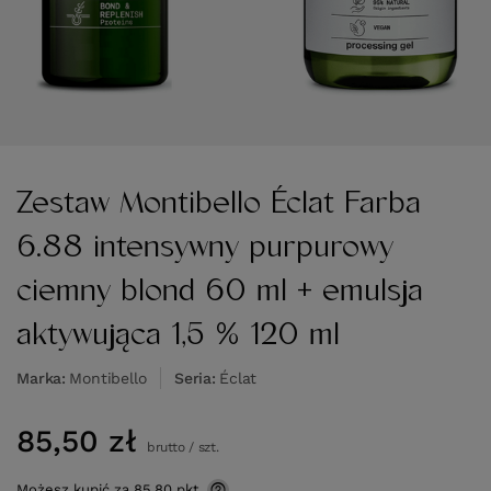
Zestaw Montibello Éclat Farba
6.88 intensywny purpurowy
ciemny blond 60 ml + emulsja
aktywująca 1,5 % 120 ml
Marka
Montibello
Seria
Éclat
85,50 zł
brutto
/
szt.
Możesz kupić za
85.80
pkt.