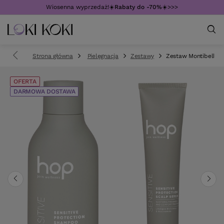
Wiosenna wyprzedaż!☀️
Rabaty do -70%
☀️>>>
Strona główna
Pielęgnacja
Zestawy
Zestaw Montibello H
OFERTA
DARMOWA DOSTAWA