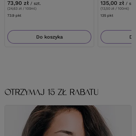
73,90 zł
135,00 zł
/
szt.
/
szt
(24,63 zł / 100ml)
(13,50 zł / 100ml)
73.9
pkt
punktów
135
pkt
punktów
Do koszyka
Do
OTRZYMAJ 15 ZŁ RABATU