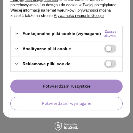
przechowywania lub dostępu do cookie w Twojej przeglądarce.
Więcej informacji na temat warunków i prywatności można
znaleźć także na stronie
Prywatność i warunki Google
.
OFERTA
DARMOWA DOSTAWA
BESTSELLER
Zawsze
Funkcjonalne pliki cookie (wymagane)
Prostownica N°101 Premium Fale Loki
Woda Montibello
aktywne
Koki
6% 60 ml
Analityczne pliki cookie
340,00 zł
/
szt.
340
pkt
punktów
22,90 zł
/
szt.
Reklamowe pliki cookie
(38,17 zł / 100ml)
Najniższa cena produktu w okresie 30 dni przed
wprowadzeniem obniżki:
310,25 zł
+9%
22.9
pkt
punktów
Cena katalogowa:
400,00 zł
-15%
Potwierdzam wszystkie
Do koszyka
Do
Potwierdzam wymagane