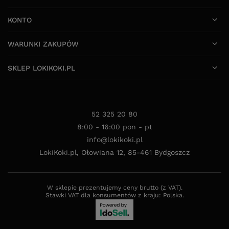
KONTO
WARUNKI ZAKUPÓW
SKLEP LOKIKOKI.PL
52 325 20 80
8:00 - 16:00 pon - pt
info@lokikoki.pl
LokiKoki.pl
,
Ołowiana 12
,
85-461
Bydgoszcz
W sklepie prezentujemy ceny brutto (z VAT).
Stawki VAT dla konsumentów z kraju:
Polska
.