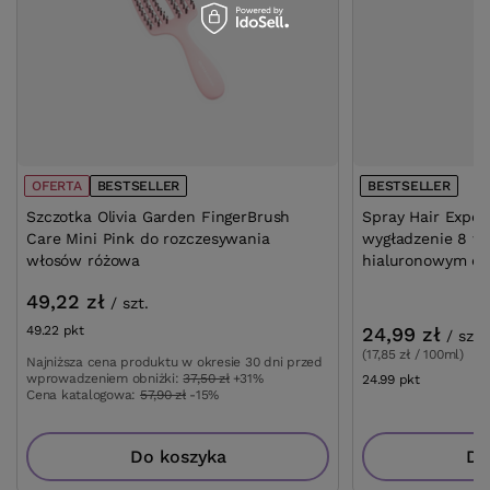
OFERTA
BESTSELLER
BESTSELLER
Szczotka Olivia Garden FingerBrush
Spray Hair Expert
Care Mini Pink do rozczesywania
wygładzenie 8 w
włosów różowa
hialuronowym do
49,22 zł
/
szt.
49.22
pkt
punktów
24,99 zł
/
szt.
(17,85 zł / 100ml)
Najniższa cena produktu w okresie 30 dni przed
wprowadzeniem obniżki:
37,50 zł
+31%
24.99
pkt
punktów
Cena katalogowa:
57,90 zł
-15%
Do koszyka
Do