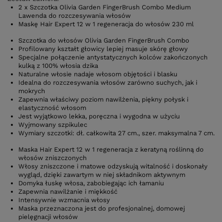
2 x Szczotka Olivia Garden FingerBrush Combo Medium
Lawenda do rozczesywania włosów
Maskę Hair Expert 12 w 1 regeneracja do włosów 230 ml
Szczotka do włosów Olivia Garden FingerBrush Combo
Profilowany kształt głowicy lepiej masuje skórę głowy
Specjalne połączenie antystatycznych kolców zakończonych
kulką z 100% włosia dzika
Naturalne włosie nadaje włosom objętości i blasku
Idealna do rozczesywania włosów zarówno suchych, jak i
mokrych
Zapewnia właściwy poziom nawilżenia, piękny połysk i
elastyczność włosom
Jest wyjątkowo lekka, poręczna i wygodna w użyciu
Wyjmowany szpikulec
Wymiary szczotki: dł. całkowita 27 cm., szer. maksymalna 7 cm.
Maska Hair Expert 12 w 1 regeneracja z keratyną roślinną do
włosów zniszczonych
Włosy zniszczone i matowe odzyskują witalność i doskonały
wygląd, dzięki zawartym w niej składnikom aktywnym
Domyka łuskę włosa, zabobiegając ich łamaniu
Zapewnia nawilżanie i miękkość
Intensywnie wzmacnia włosy
Maska przeznaczona jest do profesjonalnej, domowej
pielęgnacji włosów