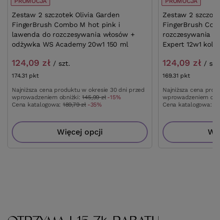
PROMOCJA
PROMOCJA
Zestaw 2 szczotek Olivia Garden
Zestaw 2 szczote
FingerBrush Combo M hot pink i
FingerBrush Com
lawenda do rozczesywania włosów +
rozczesywania w
odżywka WS Academy 20w1 150 ml
Expert 12w1 kolor
124,09 zł
124,09 zł
/
szt.
/
szt
174.31
pkt
punktów
169.31
pkt
punktów
Najniższa cena produktu w okresie 30 dni przed
Najniższa cena prod
wprowadzeniem obniżki:
145,99 zł
-15%
wprowadzeniem obn
Cena katalogowa:
189,79 zł
-35%
Cena katalogowa:
18
Więcej opcji
Wię