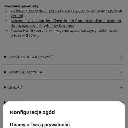
Podobne produkty:
Zestaw 2 szczotki + Odżywka Hair Expert 12 w 1 kolor i połysk
280 ml
Szczotka Olivia Garden FingerBrush Combo Medium Lavender
do rozczesywania włosów lawenda
Maska Hair Expert 12 w 1 regeneracja z keratyną roślinną do
włosów 230 ml
SKŁADNIKI AKTYWNE
SPOSÓB UŻYCIA
SKŁAD
MARKA
Konfiguracja zgód
PRODUCENT
Dbamy o Twoją prywatność