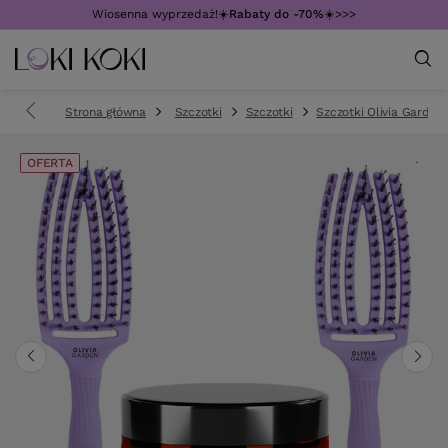
Wiosenna wyprzedaż!☀️
Rabaty do -70%
☀️>>>
Strona główna
Szczotki
Szczotki
Szczotki Olivia Garden
OFERTA