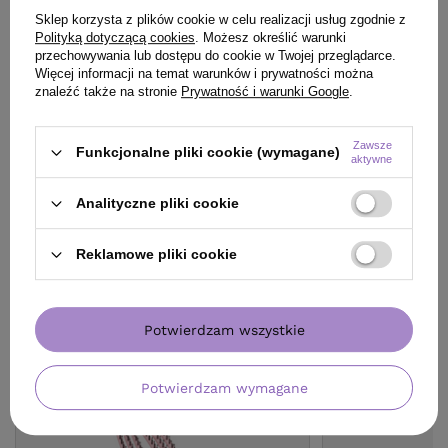
ZADAJ PYTANIE
Sklep korzysta z plików cookie w celu realizacji usług zgodnie z
Polityką dotyczącą cookies
. Możesz określić warunki
przechowywania lub dostępu do cookie w Twojej przeglądarce.
OPINIE
(0)
Więcej informacji na temat warunków i prywatności można
znaleźć także na stronie
Prywatność i warunki Google
.
Zawsze
Funkcjonalne pliki cookie (wymagane)
aktywne
Analityczne pliki cookie
KLIENCI, KTÓRZY KUPILI TEN
Reklamowe pliki cookie
PRODUKT KUPILI TAKŻE
Potwierdzam wszystkie
Potwierdzam wymagane