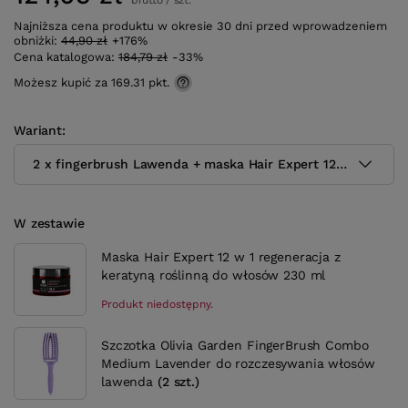
brutto
/
szt.
Najniższa cena produktu w okresie 30 dni przed wprowadzeniem
obniżki:
44,90 zł
+176%
Cena katalogowa:
184,79 zł
-33%
Możesz kupić za
169.31
pkt.
Wariant
2 x fingerbrush Lawenda + maska Hair Expert 12 w 1
W zestawie
Maska Hair Expert 12 w 1 regeneracja z
keratyną roślinną do włosów 230 ml
Produkt niedostępny.
Szczotka Olivia Garden FingerBrush Combo
Medium Lavender do rozczesywania włosów
lawenda
(
2
szt.)