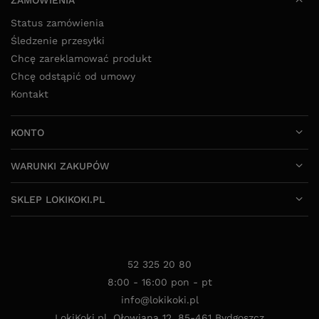
ZAMÓWIENIA
Status zamówienia
Śledzenie przesyłki
Chcę zareklamować produkt
Chcę odstąpić od umowy
Kontakt
KONTO
WARUNKI ZAKUPÓW
SKLEP LOKIKOKI.PL
52 325 20 80
8:00 - 16:00 pon - pt
info@lokikoki.pl
LokiKoki.pl
,
Ołowiana 12
,
85-461
Bydgoszcz