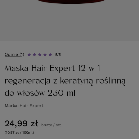
Opinie (1)
5/5
Maska Hair Expert 12 w 1
regeneracja z keratyną roślinną
do włosów 230 ml
Marka
Hair Expert
24,99 zł
brutto
/
szt.
(10,87 zł / 100ml)