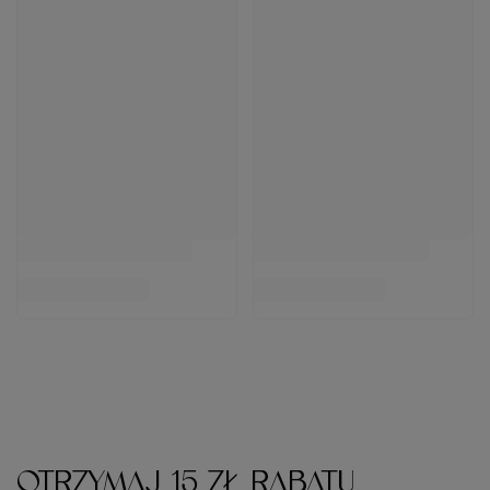
49,99 zł
/
szt.
(8,93 zł / 100ml)
24.99
pkt
punktów
49.98
pkt
punktów
Więcej opcji
Do koszyka
OTRZYMAJ 15 ZŁ RABATU