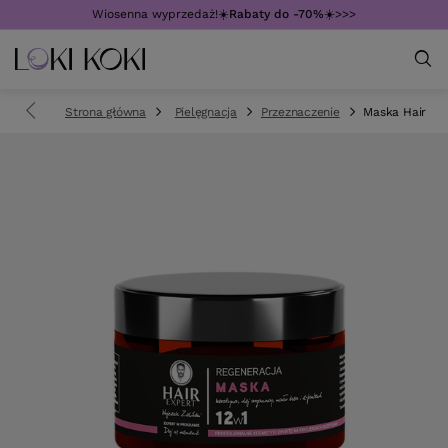
Wiosenna wyprzedaż!☀️
Rabaty do -70%
☀️>>>
Strona główna
Pielęgnacja
Przeznaczenie
Maska Hair Exp