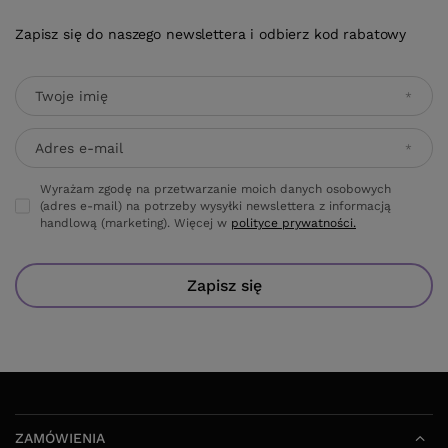
Wyrażam zgodę na przetwarzanie moich danych osobowych
(adres e-mail) na potrzeby wysyłki newslettera z informacją
handlową (marketing). Więcej w
polityce prywatności.
Zapisz się
ZAMÓWIENIA
Status zamówienia
Śledzenie przesyłki
Chcę zareklamować produkt
Chcę odstąpić od umowy
Kontakt