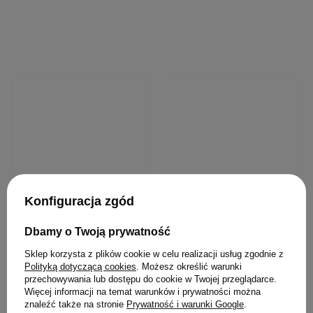
KLIENCI, KTÓRZY KUPILI TEN
PRODUKT KUPILI TAKŻE
Konfiguracja zgód
Dbamy o Twoją prywatność
Sklep korzysta z plików cookie w celu realizacji usług zgodnie z
Polityką dotyczącą cookies
. Możesz określić warunki
przechowywania lub dostępu do cookie w Twojej przeglądarce.
Więcej informacji na temat warunków i prywatności można
znaleźć także na stronie
Prywatność i warunki Google
.
OFERTA
BESTSELLER
BESTSELLER