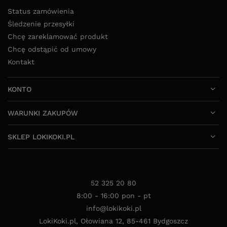
KONTO
WARUNKI ZAKUPÓW
SKLEP LOKIKOKI.PL
52 325 20 80
8:00 - 16:00 pon - pt
info@lokikoki.pl
LokiKoki.pl
,
Ołowiana 12
,
85-461
Bydgoszcz
W sklepie prezentujemy ceny brutto (z VAT).
Stawki VAT dla konsumentów z kraju:
Polska
.