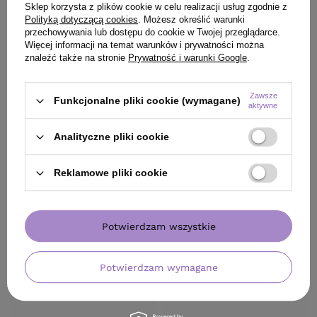
Sklep korzysta z plików cookie w celu realizacji usług zgodnie z
Polityką dotyczącą cookies
. Możesz określić warunki
ZADAJ PYTANIE
przechowywania lub dostępu do cookie w Twojej przeglądarce.
Więcej informacji na temat warunków i prywatności można
OPINIE
(0)
znaleźć także na stronie
Prywatność i warunki Google
.
Zawsze
Funkcjonalne pliki cookie (wymagane)
aktywne
Analityczne pliki cookie
Reklamowe pliki cookie
Potwierdzam wszystkie
Potwierdzam wymagane