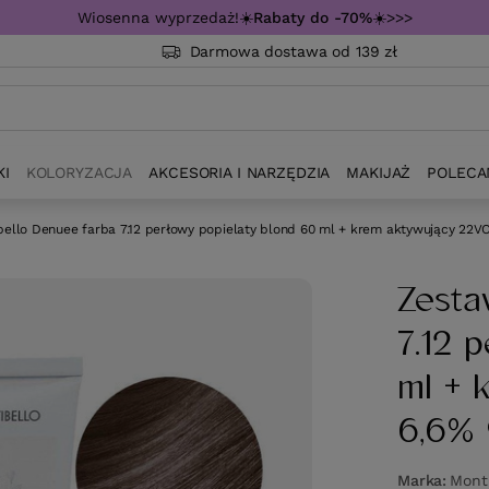
Wiosenna wyprzedaż!☀️
Rabaty do -70%
☀️>>>
Darmowa dostawa od 139 zł
KI
KOLORYZACJA
AKCESORIA I NARZĘDZIA
MAKIJAŻ
POLECA
ello Denuee farba 7.12 perłowy popielaty blond 60 ml + krem aktywujący 22V
Zesta
7.12 
ml + 
6,6% 
Marka
Monti