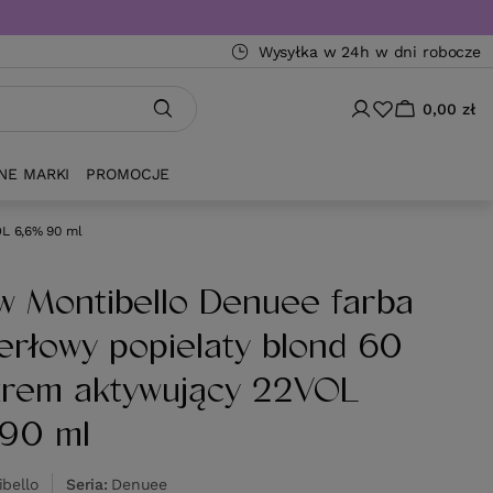
Wysyłka w 24h w dni robocze
0,00 zł
NE MARKI
PROMOCJE
OL 6,6% 90 ml
w Montibello Denuee farba
perłowy popielaty blond 60
krem aktywujący 22VOL
90 ml
bello
Seria
Denuee