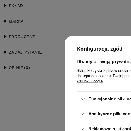
SKŁAD
MARKA
PRODUCENT
Konfiguracja zgód
ZADAJ PYTANIE
Dbamy o Twoją prywatn
OPINIE
(0)
Sklep korzysta z plików cookie 
dostępu do cookie w Twojej prz
warunki Google
.
Funkcjonalne pliki 
Analityczne pliki coo
Reklamowe pliki coo