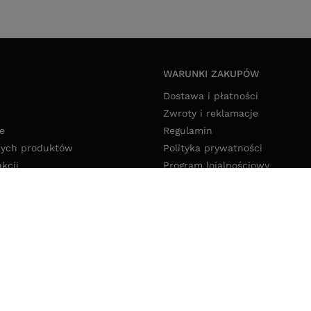
WARUNKI ZAKUPÓW
Dostawa i płatności
Zwroty i reklamacje
e
Regulamin
nych produktów
Polityka prywatności
akcji
Program lojalnościowy
Deklaracja dostępności
Polityka cookies
Ustawienia cookies
pl
,
Ołowiana 12
,
85-461
Bydgoszcz
w z kraju:
Polska
.