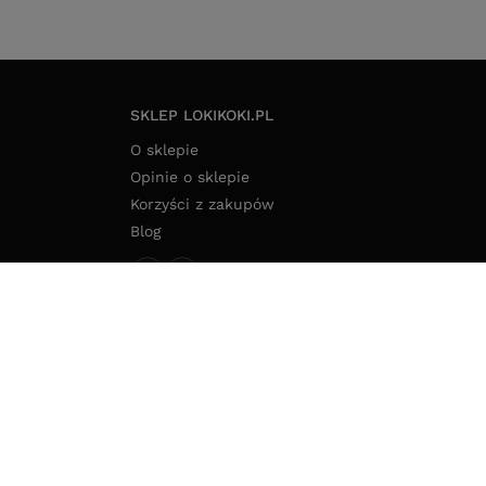
SKLEP LOKIKOKI.PL
O sklepie
Opinie o sklepie
Korzyści z zakupów
Blog