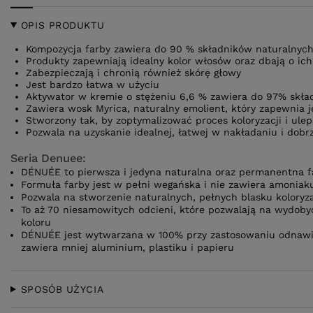
OPIS PRODUKTU
Kompozycja farby zawiera do 90 % składników naturalnyc
Produkty zapewniają idealny kolor włosów oraz dbają o ic
Zabezpieczają i chronią również skórę głowy
Jest bardzo łatwa w użyciu
Aktywator w kremie o stężeniu 6,6 % zawiera do 97% skła
Zawiera wosk Myrica, naturalny emolient, który zapewnia 
Stworzony tak, by zoptymalizować proces koloryzacji i ul
Pozwala na uzyskanie idealnej, łatwej w nakładaniu i dobrz
Seria Denuee:
DÉNUÉE to pierwsza i jedyna naturalna oraz permanentna f
Formuła farby jest w pełni wegańska i nie zawiera amoniak
Pozwala na stworzenie naturalnych, pełnych blasku koloryza
To aż 70 niesamowitych odcieni, które pozwalają na wydobyc
koloru
DÉNUÉE jest wytwarzana w 100% przy zastosowaniu odnawial
zawiera mniej aluminium, plastiku i papieru
SPOSÓB UŻYCIA