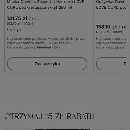
Maska Davines Essential Haircare LOVE
Odżywka Davines 
CURL podkreślająca skręt 250 ml
LOVE CURL podkr
131,75 zł
/
szt.
(52,70 zł / 100ml)
158,10 zł
/
szt.
131.75
pkt
punktów
(31,62 zł / 100ml)
Najniższa cena produktu w okresie 30 dni przed
Najniższa cena prod
wprowadzeniem obniżki:
117,30 zł
+12%
wprowadzeniem obn
Cena katalogowa:
155,00 zł
-15%
Cena katalogowa:
18
Do koszyka
Do
OTRZYMAJ 15 ZŁ RABATU