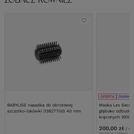
ZOBACZ RÓWNIEŻ
OFERTA
DARMOW
BABYLISS nasadka do obrotowej
Maska Les Secret
szczotko-lokówki (13827700) 40 mm
głęboko odbudo
kręconych 1000 
200,00 zł
/
sz
(20,00 zł / 100ml)