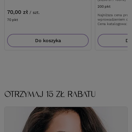
200
pkt
punktów
70,00 zł
/
szt.
Najniższa cena prod
wprowadzeniem obn
70
pkt
punktów
Cena katalogowa:
30
Do koszyka
Do
OTRZYMAJ 15 ZŁ RABATU