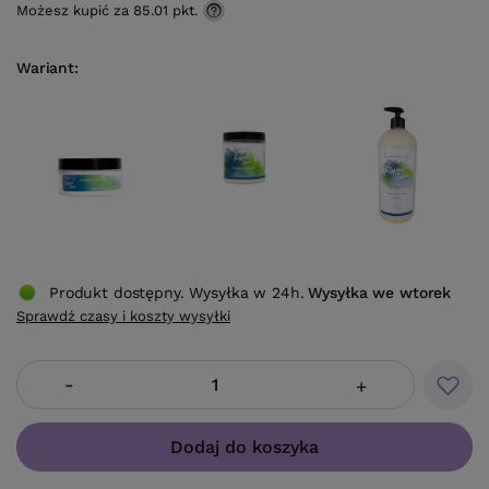
Możesz kupić za
85.01 pkt.
Wariant
Produkt dostępny. Wysyłka w 24h.
Wysyłka
we wtorek
Sprawdź czasy i koszty wysyłki
-
+
Dodaj do koszyka