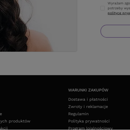
Wyrażam zgo
potrzeby wys
polityce pry
WARUNKI ZAKUPÓW
Dostawa i płatności
Zwroty i reklamacje
e
Regulamin
nych produktów
Polityka prywatności
akcji
Program lojalnościowy