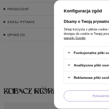
PRODUCENT
Konfiguracja zgód
Dbamy o Twoją prywatn
ZADAJ PYTANIE
Sklep korzysta z plików cookie 
dostępu do cookie w Twojej prz
OPINIE
(0)
warunki Google
.
Funkcjonalne pliki 
Analityczne pliki coo
Reklamowe pliki coo
KLIENCI, KTÓRZY KUPILI TEN 
ZOBACZ RÓWNIEŻ
Potwierd