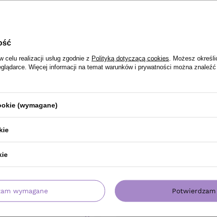
ość
w celu realizacji usług zgodnie z
Polityką dotyczącą cookies
. Możesz określi
eglądarce. Więcej informacji na temat warunków i prywatności można znaleźć
cookie (wymagane)
kie
kie
PRODUKT KUPILI TAKŻE
zam wymagane
Potwierdzam 