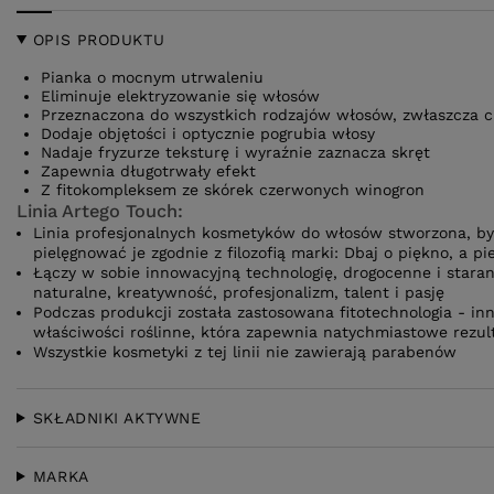
OPIS PRODUKTU
Pianka o mocnym utrwaleniu
Eliminuje elektryzowanie się włosów
Przeznaczona do wszystkich rodzajów włosów, zwłaszcza c
Dodaje objętości i optycznie pogrubia włosy
Nadaje fryzurze teksturę i wyraźnie zaznacza skręt
Zapewnia długotrwały efekt
Z fitokompleksem ze skórek czerwonych winogron
Linia Artego Touch:
Linia profesjonalnych kosmetyków do włosów stworzona, b
pielęgnować je zgodnie z filozofią marki: Dbaj o piękno, a 
Łączy w sobie innowacyjną technologię, drogocenne i stara
naturalne, kreatywność, profesjonalizm, talent i pasję
Podczas produkcji została zastosowana fitotechnologia - i
właściwości roślinne, która zapewnia natychmiastowe rezul
Wszystkie kosmetyki z tej linii nie zawierają parabenów
SKŁADNIKI AKTYWNE
MARKA