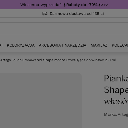
Wiosenna wyprzedaż!☀️
Rabaty do -70%
☀️>>>
Darmowa dostawa od 139 zł
KI
KOLORYZACJA
AKCESORIA I NARZĘDZIA
MAKIJAŻ
POLECA
 Artego Touch Empowered Shape mocno utrwalająca do włosów 250 ml
Piank
Shape
włosó
Marka
Arte