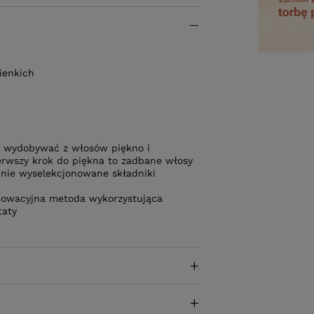
ienkich
y wydobywać z włosów piękno i
pierwszy krok do piękna to zadbane włosy
nnie wyselekcjonowane składniki
nnowacyjna metoda wykorzystująca
taty