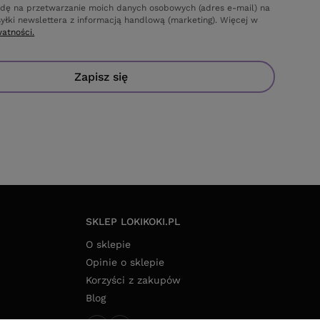
dę na przetwarzanie moich danych osobowych (adres e-mail) na
yłki newslettera z informacją handlową (marketing). Więcej w
watności.
Zapisz się
SKLEP LOKIKOKI.PL
O sklepie
Opinie o sklepie
Korzyści z zakupów
Blog