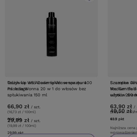
BESTSELLER
OFERTA
BE
Odżywka WS Academy Wiosenna Aura
Touch Up and Down lakier w sprayu 400
Szczotka Oli
Szampon Arte
Paczula Wonna 20 w 1 do włosów bez
ml Artego
Medium Full 
You Gentle d
spłukiwania 150 ml
włosów śred
użytku 250 
66,90 zł
63,90 zł
/
szt.
/
49,50 zł
/
(16,73 zł / 100ml)
(25,56 zł / 100m
29,99 zł
66.9
pkt
punktów
49.5
63.9
pkt
pkt
punkt
punkt
/
szt.
(19,99 zł / 100ml)
Najniższa cena
wprowadzeniem
29.99
pkt
punktów