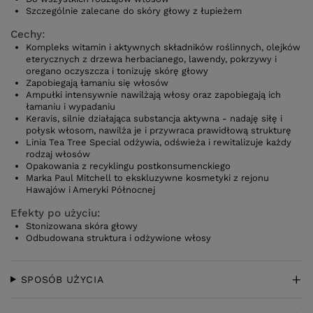
Szczególnie zalecane do skóry głowy z łupieżem
Cechy:
Kompleks witamin i aktywnych składników roślinnych, olejków
eterycznych z drzewa herbacianego, lawendy, pokrzywy i
oregano oczyszcza i tonizuję skórę głowy
Zapobiegają łamaniu się włosów
Ampułki intensywnie nawilżają włosy oraz zapobiegają ich
łamaniu i wypadaniu
Keravis, silnie działająca substancja aktywna - nadaję siłę i
połysk włosom, nawilża je i przywraca prawidłową strukturę
Linia Tea Tree Special odżywia, odświeża i rewitalizuje każdy
rodzaj włosów
Opakowania z recyklingu postkonsumenckiego
Marka Paul Mitchell to ekskluzywne kosmetyki z rejonu
Hawajów i Ameryki Północnej
Efekty po użyciu:
Stonizowana skóra głowy
Odbudowana struktura i odżywione włosy
SPOSÓB UŻYCIA