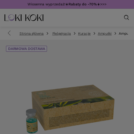
Wiosenna wyprzedaż!☀️
Rabaty do -70%
☀️>>>
Strona główna
Pielęgnacja
Kuracje
Ampułki
Ampułki 
DARMOWA DOSTAWA