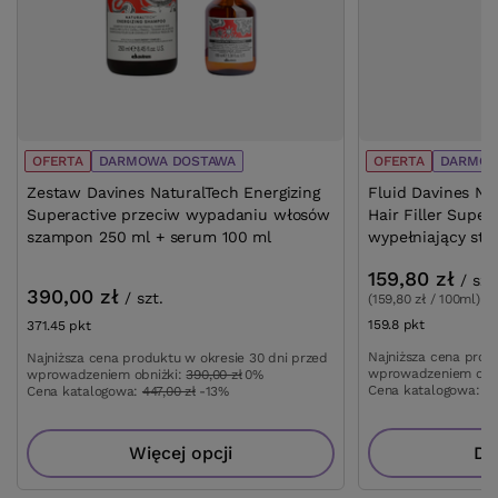
OFERTA
DARMOWA DOSTAWA
OFERTA
DARMOW
Zestaw Davines NaturalTech Energizing
Fluid Davines Na
Superactive przeciw wypadaniu włosów
Hair Filler Super
szampon 250 ml + serum 100 ml
wypełniający str
159,80 zł
/
szt
390,00 zł
/
szt.
(159,80 zł / 100ml)
159.8
pkt
punktów
371.45
pkt
punktów
Najniższa cena prod
Najniższa cena produktu w okresie 30 dni przed
wprowadzeniem obn
wprowadzeniem obniżki:
390,00 zł
0%
Cena katalogowa:
18
Cena katalogowa:
447,00 zł
-13%
Więcej opcji
Do