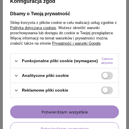
Konfiguracja zgód
Dbamy o Twoją prywatność
Sklep korzysta z plików cookie w celu realizacji usług zgodnie z
Polityką dotyczącą cookies
. Możesz określić warunki
przechowywania lub dostępu do cookie w Twojej przeglądarce.
Więcej informacji na temat warunków i prywatności można
znaleźć także na stronie
Prywatność i warunki Google
.
Zawsze
Funkcjonalne pliki cookie (wymagane)
aktywne
Analityczne pliki cookie
Reklamowe pliki cookie
OFERTA
BESTSELLER
BESTSELLER
Szampon Davines OI Absolute
Krem Aktywujący
Beautifying do włosów 280 ml
VOL 6,6 % 90 ml
Potwierdzam wszystkie
96,90 zł
/
szt.
(34,61 zł / 100ml)
96.9
pkt
punktów
Potwierdzam wymagane