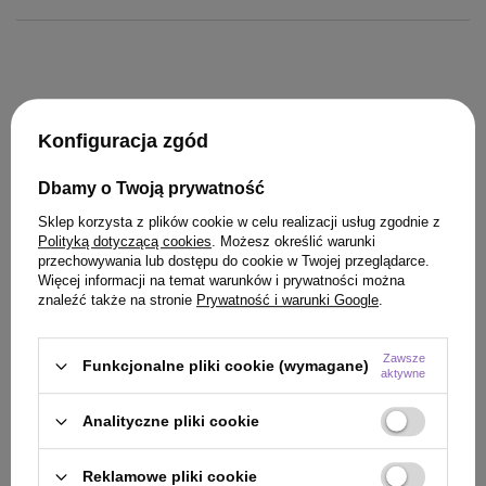
Konfiguracja zgód
KLIENCI, KTÓRZY KUPILI TEN
Dbamy o Twoją prywatność
Sklep korzysta z plików cookie w celu realizacji usług zgodnie z
PRODUKT KUPILI TAKŻE
Polityką dotyczącą cookies
. Możesz określić warunki
przechowywania lub dostępu do cookie w Twojej przeglądarce.
Więcej informacji na temat warunków i prywatności można
znaleźć także na stronie
Prywatność i warunki Google
.
Zawsze
Funkcjonalne pliki cookie (wymagane)
aktywne
Analityczne pliki cookie
Reklamowe pliki cookie