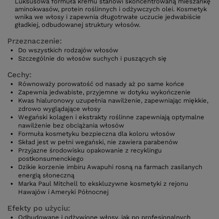
Luksusowa formuła kremu stanowi skoncentrowaną mieszankę
aminokwasów, protein roślinnych i odżywczych olei. Kosmetyk
wnika we włosy i zapewnia długotrwałe uczucie jedwabiście
gładkiej, odbudowanej struktury włosów.
Przeznaczenie:
Do wszystkich rodzajów włosów
Szczególnie do włosów suchych i puszących się
Cechy:
Równoważy porowatość od nasady aż po same końce
Zapewnia jedwabiste, przyjemne w dotyku wykończenie
Kwas hialuronowy uzupełnia nawilżenie, zapewniając miękkie,
zdrowo wyglądające włosy
Wegański kolagen i ekstrakty roślinne zapewniają optymalne
nawilżenie bez obciążania włosów
Formuła kosmetyku bezpieczna dla koloru włosów
Skład jest w pełni wegański, nie zawiera parabenów
Przyjazne środowisku opakowanie z recyklingu
postkonsumenckiego
Dzikie korzenie imbiru Awapuhi rosną na farmach zasilanych
energią słoneczną
Marka Paul Mitchell to ekskluzywne kosmetyki z rejonu
Hawajów i Ameryki Północnej
Efekty po użyciu:
Odbudowane i odżywione włosy, jak po profesjonalnych