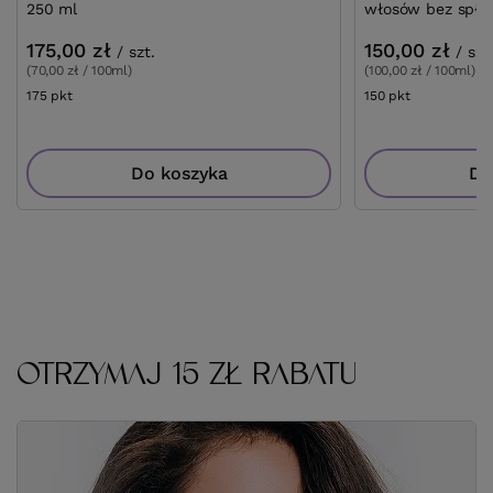
250 ml
włosów bez spłu
175,00 zł
150,00 zł
/
szt.
/
szt
(70,00 zł / 100ml)
(100,00 zł / 100ml)
175
pkt
punktów
150
pkt
punktów
Do koszyka
Do
OTRZYMAJ 15 ZŁ RABATU