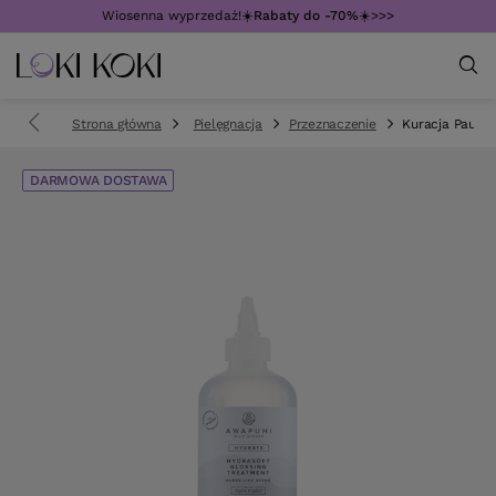
Wiosenna wyprzedaż!☀️
Rabaty do -70%
☀️>>>
Strona główna
Pielęgnacja
Przeznaczenie
Kuracja Paul M
DARMOWA DOSTAWA