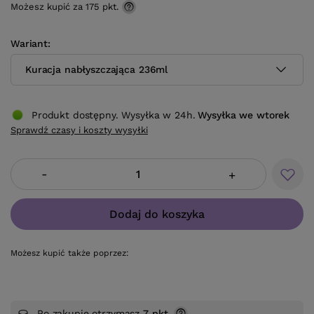
Możesz kupić za
175 pkt.
Wariant
Kuracja nabłyszczająca 236ml
Produkt dostępny. Wysyłka w 24h.
Wysyłka
we wtorek
Sprawdź czasy i koszty wysyłki
-
+
Dodaj do koszyka
Możesz kupić także poprzez:
Po zakupie otrzymasz
7 pkt.