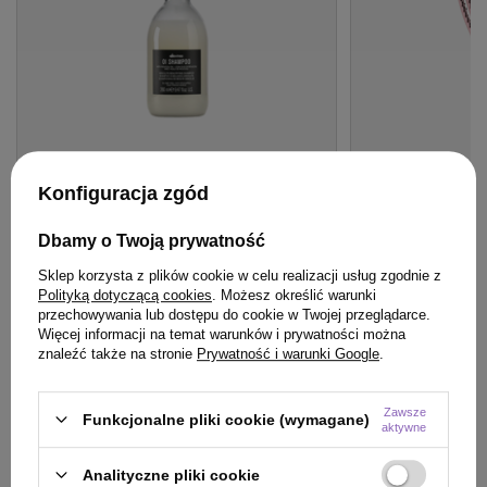
Konfiguracja zgód
OFERTA
BESTSELLER
OFERTA
BESTSE
Szampon Davines OI Absolute
Szczotka Olivia 
Dbamy o Twoją prywatność
Beautifying do włosów 280 ml
Care Mini Pink d
Sklep korzysta z plików cookie w celu realizacji usług zgodnie z
włosów różowa
Polityką dotyczącą cookies
. Możesz określić warunki
96,90 zł
/
szt.
przechowywania lub dostępu do cookie w Twojej przeglądarce.
49,22 zł
/
szt.
(34,61 zł / 100ml)
Więcej informacji na temat warunków i prywatności można
96.9
pkt
punktów
49.22
pkt
punktów
znaleźć także na stronie
Prywatność i warunki Google
.
Najniższa cena produktu w okresie 30 dni przed
Najniższa cena prod
wprowadzeniem obniżki:
96,90 zł
0%
wprowadzeniem obn
Zawsze
Cena katalogowa:
130,00 zł
-25%
Cena katalogowa:
57
Funkcjonalne pliki cookie (wymagane)
aktywne
Do koszyka
Do
Analityczne pliki cookie