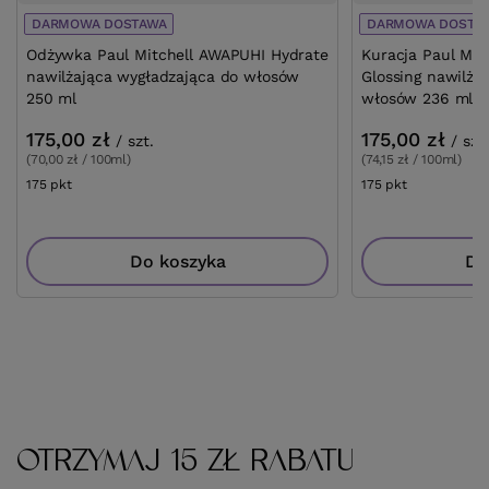
DARMOWA DOSTAWA
DARMOWA DOSTA
Odżywka Paul Mitchell AWAPUHI Hydrate
Kuracja Paul Mit
nawilżająca wygładzająca do włosów
Glossing nawilża
250 ml
włosów 236 ml
175,00 zł
175,00 zł
/
szt.
/
szt
(70,00 zł / 100ml)
(74,15 zł / 100ml)
175
pkt
punktów
175
pkt
punktów
Do koszyka
Do
OTRZYMAJ 15 ZŁ RABATU