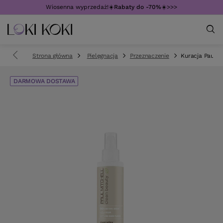
Wiosenna wyprzedaż!☀️
Rabaty do -70%
☀️>>>
Strona główna
Pielęgnacja
Przeznaczenie
Kuracja Paul M
DARMOWA DOSTAWA