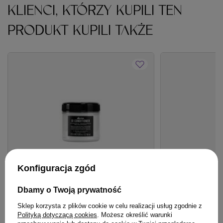
KLIENCI, KTÓRZY KUPILI TEN
PRODUKT KUPILI TAKŻE
Konfiguracja zgód
Dbamy o Twoją prywatność
OFERTA
BESTSELLER
BESTSELLER
Odżywka Davines OI Absolute
Woda Montibello 
Sklep korzysta z plików cookie w celu realizacji usług zgodnie z
Beautifying do włosów 250 ml
Vol.7,5% 60ml
Polityką dotyczącą cookies
. Możesz określić warunki