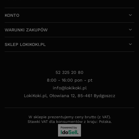
KONTO
WARUNKI ZAKUPÓW
SKLEP LOKIKOKI.PL
52 325 20 80
8:00 - 16:00 pon - pt
info@lokikoki.pl
LokiKoki.pl
,
Ołowiana 12
,
85-461
Bydgoszcz
W sklepie prezentujemy ceny brutto (z VAT).
Stawki VAT dla konsumentów z kraju:
Polska
.