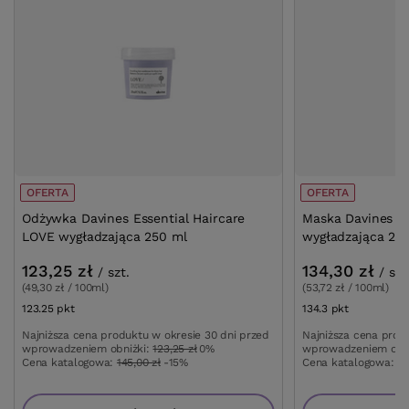
OFERTA
OFERTA
Odżywka Davines Essential Haircare
Maska Davines Es
LOVE wygładzająca 250 ml
wygładzająca 25
123,25 zł
134,30 zł
/
szt.
/
szt
(49,30 zł / 100ml)
(53,72 zł / 100ml)
123.25
pkt
punktów
134.3
pkt
punktów
Najniższa cena produktu w okresie 30 dni przed
Najniższa cena prod
wprowadzeniem obniżki:
123,25 zł
0%
wprowadzeniem obn
Cena katalogowa:
145,00 zł
-15%
Cena katalogowa:
15