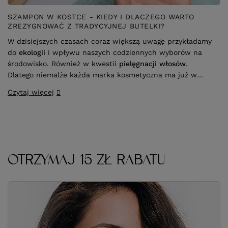
SZAMPON W KOSTCE - KIEDY I DLACZEGO WARTO
ZREZYGNOWAĆ Z TRADYCYJNEJ BUTELKI?
W dzisiejszych czasach coraz większą uwagę przykładamy
do
ekologii
i wpływu naszych codziennych wyborów na
środowisko. Również w kwestii
pielęgnacji włosów
.
Dlatego niemalże każda marka kosmetyczna ma już w
swojej ofercie
szampon w kostce
. To doskonała
Czytaj więcej
alternatywa dla tradycyjnych produktów oczyszczających.
Szampony w kostce nadają się do
każdego typu włosów
.
Do ich produkcji wykorzystywane są przede wszystkim
naturalne substancje myjące
i składniki odżywcze, a stała
konsystencja często eliminuje potrzebę wykorzystywania
plastikowych opakowań
. Sprawia to, że tego rodzaju
OTRZYMAJ 15 ZŁ RABATU
produkty doskonale wpisują się w ideologię
zero waste
.