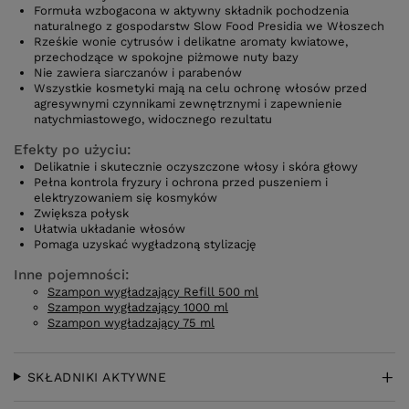
Formuła wzbogacona w aktywny składnik pochodzenia
naturalnego z gospodarstw Slow Food Presidia we Włoszech
Rześkie wonie cytrusów i delikatne aromaty kwiatowe,
przechodzące w spokojne piżmowe nuty bazy
Nie zawiera siarczanów i parabenów
Wszystkie kosmetyki mają na celu ochronę włosów przed
agresywnymi czynnikami zewnętrznymi i zapewnienie
natychmiastowego, widocznego rezultatu
Efekty po użyciu:
Delikatnie i skutecznie oczyszczone włosy i skóra głowy
Pełna kontrola fryzury i ochrona przed puszeniem i
elektryzowaniem się kosmyków
Zwiększa połysk
Ułatwia układanie włosów
Pomaga uzyskać wygładzoną stylizację
Inne pojemności:
Szampon wygładzający Refill 500 ml
Szampon wygładzający 1000 ml
Szampon wygładzający 75 ml
SKŁADNIKI AKTYWNE