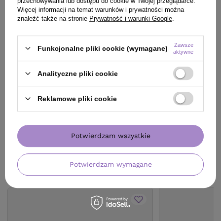
przechowywania lub dostępu do cookie w Twojej przeglądarce.
126,20 zł
Więcej informacji na temat warunków i prywatności można
/
szt.
znaleźć także na stronie
Prywatność i warunki Google
.
(50,48 zł / 100ml)
126.2
pkt
punktów
20,90 zł
/
szt.
(34,83 zł / 100ml)
Najniższa cena produktu w okresie 30 dni przed
Zawsze
Funkcjonalne pliki cookie (wymagane)
aktywne
wprowadzeniem obniżki:
125,80 zł
+1%
20.9
pkt
punktów
Cena katalogowa:
164,00 zł
-23%
Analityczne pliki cookie
Do koszyka
Do
Reklamowe pliki cookie
Potwierdzam wszystkie
ZOBACZ RÓWNIEŻ
Potwierdzam wymagane