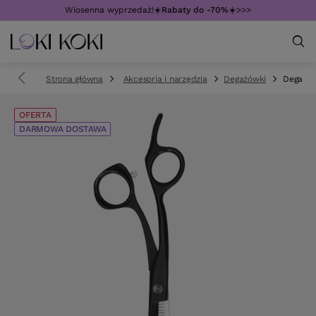
Wiosenna wyprzedaż!☀️
Rabaty do -70%
☀️>>>
Strona główna
Akcesoria i narzędzia
Degażówki
Degażówk
OFERTA
DARMOWA DOSTAWA