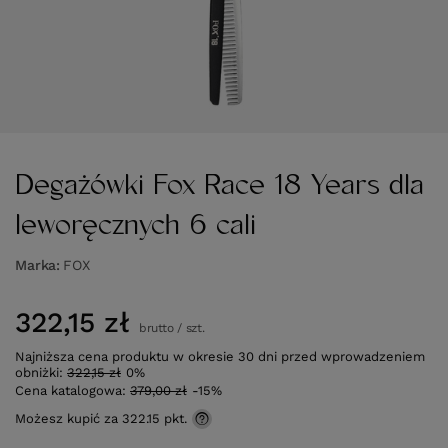
Degażówki Fox Race 18 Years dla
leworęcznych 6 cali
Marka
FOX
322,15 zł
brutto
/
szt.
Najniższa cena produktu w okresie 30 dni przed wprowadzeniem
obniżki:
322,15 zł
0%
Cena katalogowa:
379,00 zł
-15%
Możesz kupić za
322.15 pkt.