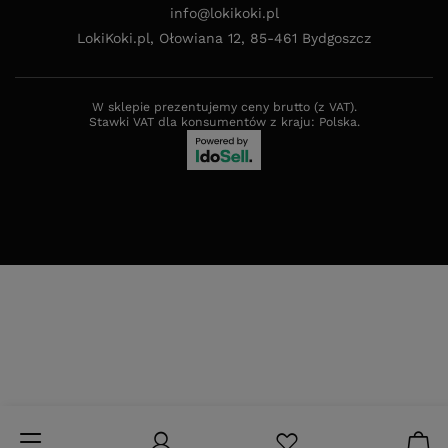
info@lokikoki.pl
LokiKoki.pl
,
Ołowiana 12
,
85-461
Bydgoszcz
W sklepie prezentujemy ceny brutto (z VAT).
Stawki VAT dla konsumentów z kraju:
Polska
.