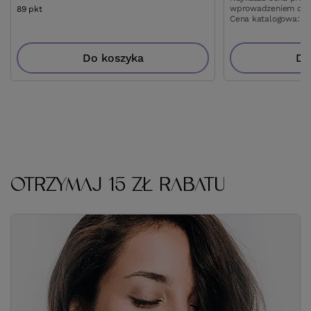
wprowadzeniem obn
89
pkt
punktów
Cena katalogowa:
23
Do koszyka
Do
OTRZYMAJ 15 ZŁ RABATU