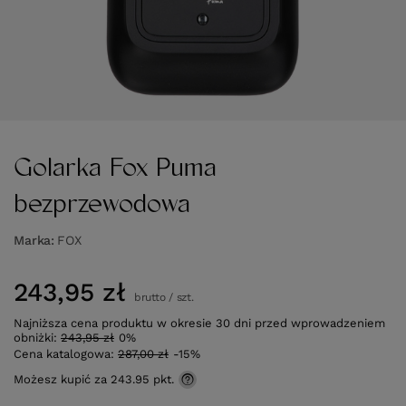
Golarka Fox Puma
bezprzewodowa
Marka
FOX
243,95 zł
brutto
/
szt.
Najniższa cena produktu w okresie 30 dni przed wprowadzeniem
obniżki:
243,95 zł
0%
Cena katalogowa:
287,00 zł
-15%
Możesz kupić za
243.95 pkt.