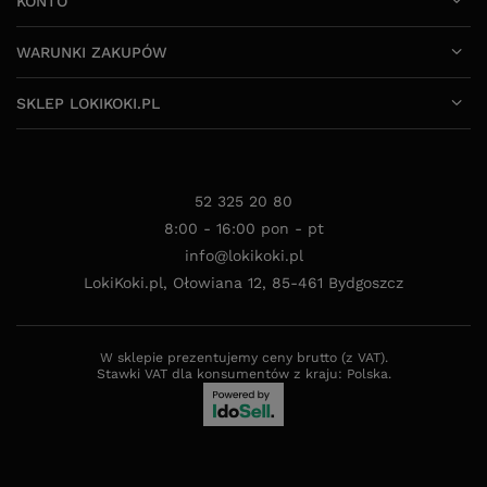
KONTO
WARUNKI ZAKUPÓW
SKLEP LOKIKOKI.PL
52 325 20 80
8:00 - 16:00 pon - pt
info@lokikoki.pl
LokiKoki.pl
,
Ołowiana 12
,
85-461
Bydgoszcz
W sklepie prezentujemy ceny brutto (z VAT).
Stawki VAT dla konsumentów z kraju:
Polska
.