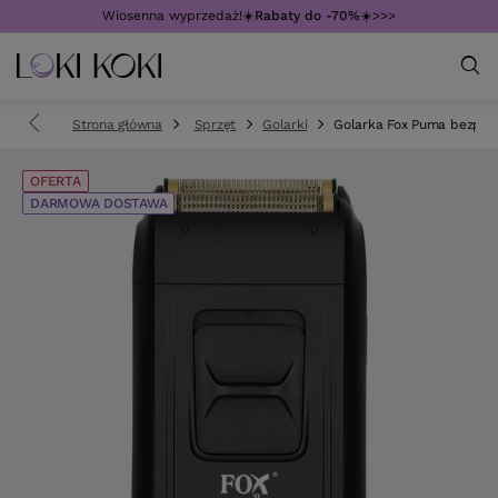
Wiosenna wyprzedaż!☀️
Rabaty do -70%
☀️>>>
Strona główna
Sprzęt
Golarki
Golarka Fox Puma bezpr
OFERTA
DARMOWA DOSTAWA