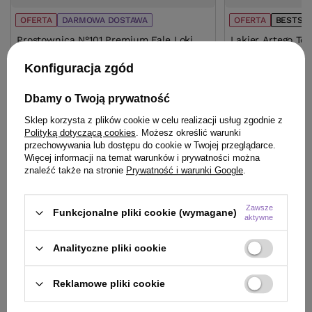
OFERTA
DARMOWA DOSTAWA
OFERTA
BESTSE
Prostownica N°101 Premium Fale Loki
Lakier Artego To
Koki
utrwalający 500 
Konfiguracja zgód
41,00 zł
/
szt.
340,00 zł
/
szt.
(8,20 zł / 100ml)
Dbamy o Twoją prywatność
340
pkt
punktów
41
pkt
punktów
Sklep korzysta z plików cookie w celu realizacji usług zgodnie z
Najniższa cena produktu w okresie 30 dni przed
Najniższa cena prod
Polityką dotyczącą cookies
. Możesz określić warunki
wprowadzeniem obniżki:
310,25 zł
+9%
wprowadzeniem obn
przechowywania lub dostępu do cookie w Twojej przeglądarce.
Cena katalogowa:
400,00 zł
-15%
Cena katalogowa:
58
Więcej informacji na temat warunków i prywatności można
znaleźć także na stronie
Prywatność i warunki Google
.
Do koszyka
Do
Zawsze
Funkcjonalne pliki cookie (wymagane)
aktywne
Analityczne pliki cookie
Reklamowe pliki cookie
ZOBACZ RÓWNIEŻ