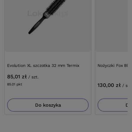
Evolution XL szczotka 32 mm Termix
Nożyczki Fox Blue
85,01 zł
/
szt.
130,00 zł
85.01
pkt
punktów
/
szt
Do koszyka
Do