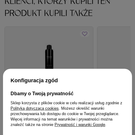
KLIENCI, KTÓRZY KUPILI TEN
PRODUKT KUPILI TAKŻE
Konfiguracja zgód
Dbamy o Twoją prywatność
Sklep korzysta z plików cookie w celu realizacji usług zgodnie z
Polityką dotyczącą cookies
. Możesz określić warunki
OFERTA
BESTSELLER
OFERTA
DARMOW
przechowywania lub dostępu do cookie w Twojej przeglądarce.
Lakier Artego Touch Hot Shot mocno
Mleczko Davines 
Więcej informacji na temat warunków i prywatności można
znaleźć także na stronie
Prywatność i warunki Google
.
utrwalający 500 ml
wielofunkcyjne 