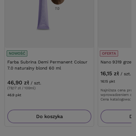
NOWOŚĆ
OFERTA
Farba Subrina Demi Permanent Colour
Nano 9319 grzebi
7.0 naturalny blond 60 ml
16,15 zł
/
szt.
46,90 zł
16.15
pkt
punktów
/
szt.
(78,17 zł / 100ml)
Najniższa cena prod
wprowadzeniem obn
46.9
pkt
punktów
Cena katalogowa:
19
Do koszyka
Do