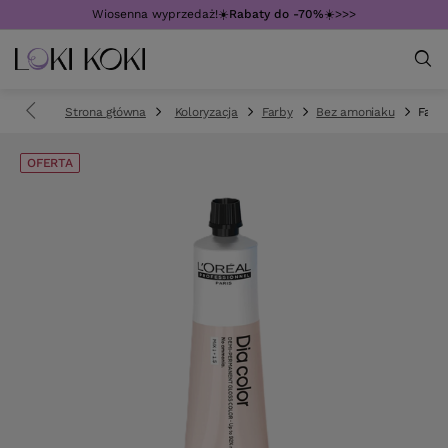
Wiosenna wyprzedaż!☀️
Rabaty do -70%
☀️>>>
Strona główna
Koloryzacja
Farby
Bez amoniaku
Farba
OFERTA