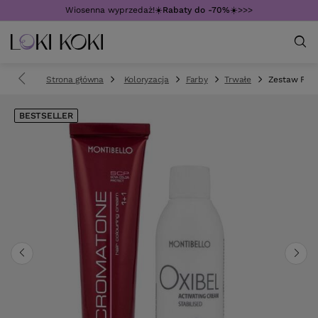
Wiosenna wyprzedaż!☀️
Rabaty do -70%
☀️>>>
Strona główna
Koloryzacja
Farby
Trwałe
Zestaw Farb
BESTSELLER