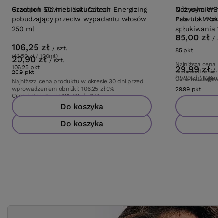
Szampon Davines Naturaltech Energizing
Grzebień 501 niebieski Comair
Odżywka WS
Nóż wymienn
pobudzający przeciw wypadaniu włosów
Paczula Won
Fale Loki Kok
250 ml
spłukiwania 
85,00 zł
/
106,25 zł
/
szt.
85
pkt
punktów
(42,50 zł / 100ml)
20,90 zł
/
szt.
Najniższa cena
106.25
pkt
punktów
29,99 zł
/
wprowadzeniem
20.9
pkt
punktów
(19,99 zł / 100m
Cena katalogo
Najniższa cena produktu w okresie 30 dni przed
wprowadzeniem obniżki:
106,25 zł
0%
29.99
pkt
punk
Cena katalogowa:
125,00 zł
-15%
Do koszyka
Do koszyka