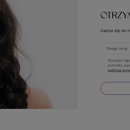
OTRZY
Zapisz się do 
Twoje imię
Wyrażam zgo
potrzeby wys
polityce pry