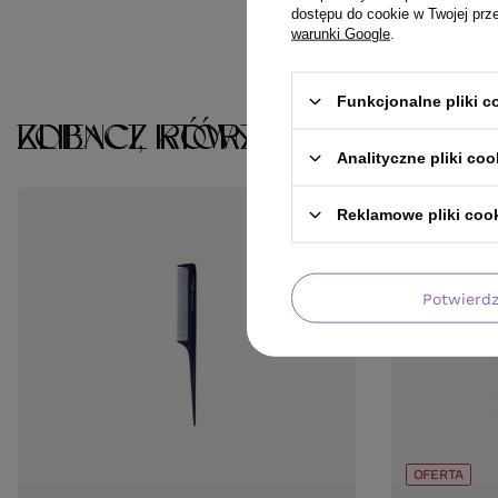
dostępu do cookie w Twojej prz
warunki Google
.
Funkcjonalne pliki 
KLIENCI, KTÓRZY KUPILI TEN 
ZOBACZ RÓWNIEŻ
Analityczne pliki coo
Reklamowe pliki coo
Potwierd
OFERTA
BESTSELLER
BESTSELLER
OFERTA