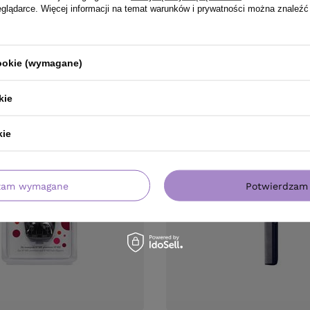
eglądarce. Więcej informacji na temat warunków i prywatności można znaleźć
cookie (wymagane)
PRODUKT KUPILI TAKŻE
kie
kie
zam wymagane
Potwierdzam 
BESTSELLER