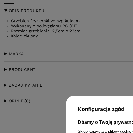
OPIS PRODUKTU
Grzebień fryzjerski ze szpikulcem
Wykonany z poliwęglanu PC (GF)
Rozmiar grzebienia: 2,5cm x 23cm
Kolor: zielony
MARKA
PRODUCENT
ZADAJ PYTANIE
OPINIE
(0)
Konfiguracja zgód
Dbamy o Twoją prywatn
Sklep korzysta z plików cookie 