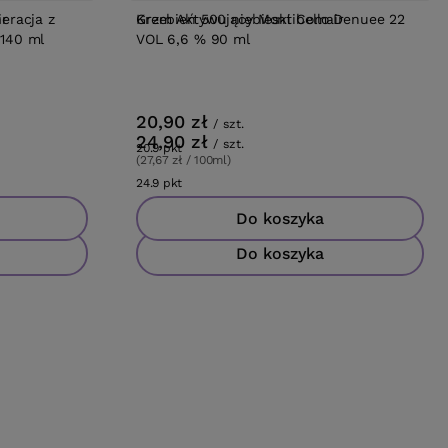
eracja z
ir
Krem Aktywujący Montibello Denuee 22
Grzebień 500 niebieski Comair
 140 ml
VOL 6,6 % 90 ml
20,90 zł
/
szt.
24,90 zł
/
szt.
20.9
pkt
punktów
(27,67 zł / 100ml)
24.9
pkt
punktów
Do koszyka
Do koszyka