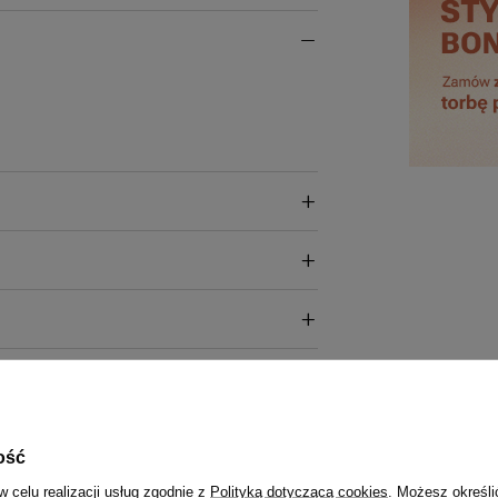
ość
w celu realizacji usług zgodnie z
Polityką dotyczącą cookies
. Możesz określi