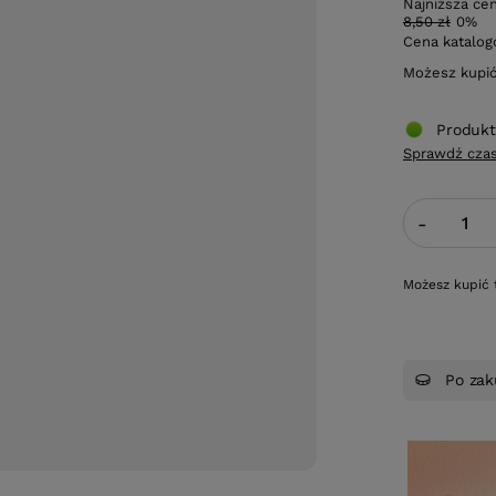
Najniższa ce
8,50 zł
0%
Cena katalo
Możesz kupi
Produkt
Sprawdź czas
-
Możesz kupić 
Po zak