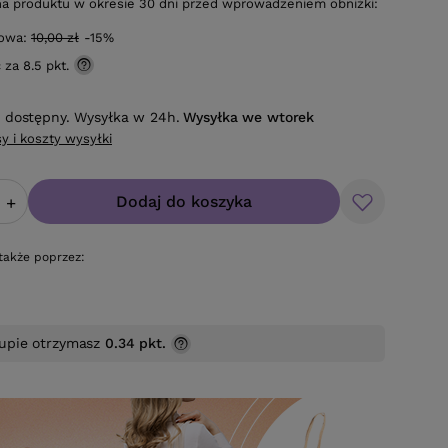
na produktu w okresie 30 dni przed wprowadzeniem obniżki:
gowa:
10,00 zł
-15%
ć za
8.5 pkt.
 dostępny. Wysyłka w 24h.
Wysyłka
we wtorek
y i koszty wysyłki
Dodaj do koszyka
+
także poprzez:
upie otrzymasz
0.34 pkt.