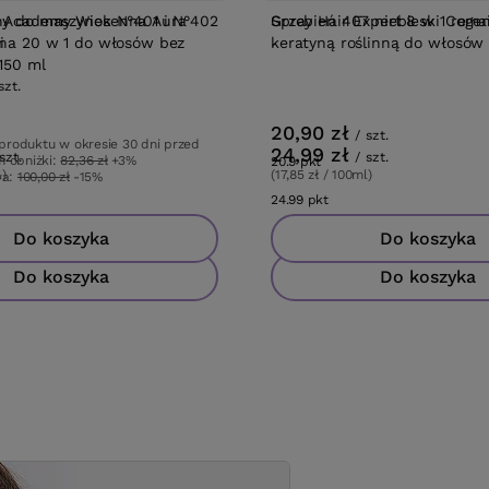
 Academy Wiosenna Aura
y do maszynek N°401 i N°402
Spray Hair Expert 8 w 1 regen
Grzebień 407 niebieski Coma
na 20 w 1 do włosów bez
i
keratyną roślinną do włosów
150 ml
szt.
20,90 zł
/
szt.
 produktu w okresie 30 dni przed
24,99 zł
szt.
/
szt.
 obniżki:
82,36 zł
+3%
20.9
pkt
punktów
l)
(17,85 zł / 100ml)
wa:
100,00 zł
-15%
tów
24.99
pkt
punktów
Do koszyka
Do koszyka
Do koszyka
Do koszyka