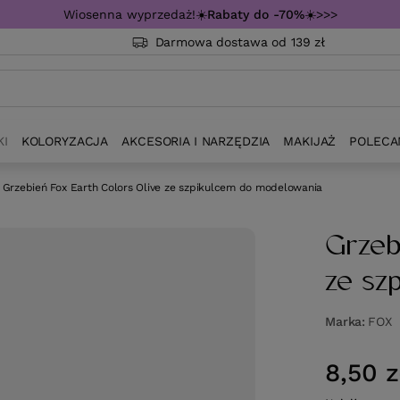
Wiosenna wyprzedaż!☀️
Rabaty do -70%
☀️>>>
Darmowa dostawa od 139 zł
KI
KOLORYZACJA
AKCESORIA I NARZĘDZIA
MAKIJAŻ
POLECA
Grzebień Fox Earth Colors Olive ze szpikulcem do modelowania
Grzeb
ze sz
Marka
FOX
8,50 z