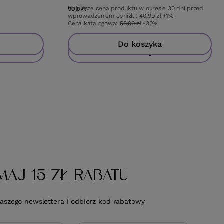
Najniższa cena produktu w okresie 30 dni przed
90
pkt
punktów
wprowadzeniem obniżki:
40,99 zł
+1%
Cena katalogowa:
58,90 zł
-30%
Do koszyka
Do koszyka
MAJ 15 ZŁ RABATU
naszego newslettera i odbierz kod rabatowy