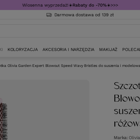
Wiosenna wyprzedaż!☀️
Rabaty do -70%
☀️>>>
Darmowa dostawa od 139 zł
KI
KOLORYZACJA
AKCESORIA I NARZĘDZIA
MAKIJAŻ
POLECA
tka Olivia Garden Expert Blowout Speed Wavy Bristles do suszenia i modelo
Szczo
Blowo
susze
różo
Marka
Olivi