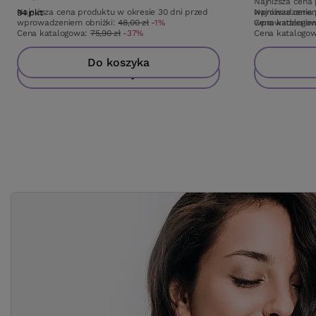
Najniższa cena
Najniższa cena produktu w okresie 30 dni przed
Najniższa cena
wprowadzeniem
94
pkt
punktów
wprowadzeniem obniżki:
48,00 zł
-1%
wprowadzeniem
Cena katalogo
Cena katalogowa:
75,90 zł
-37%
Cena katalogo
Do koszyka
Do koszyka