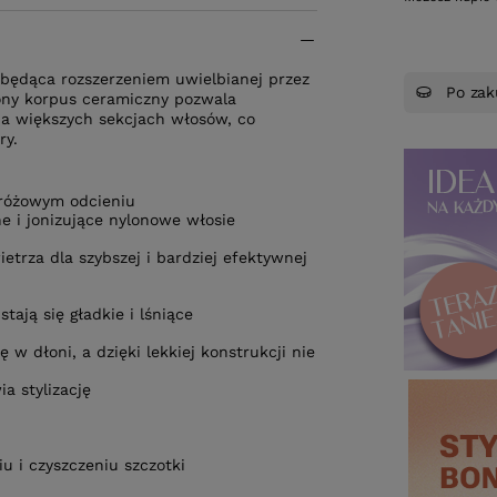
, będąca rozszerzeniem uwielbianej przez
Po zak
użony korpus ceramiczny pozwala
a większych sekcjach włosów, co
ry.
 różowym odcieniu
e i jonizujące nylonowe włosie
trza dla szybszej i bardziej efektywnej
ają się gładkie i lśniące
w dłoni, a dzięki lekkiej konstrukcji nie
a stylizację
 i czyszczeniu szczotki