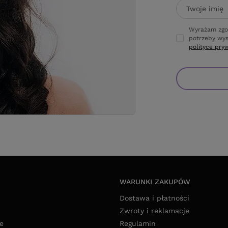
Twoje imię
Wyrażam zgo
potrzeby wys
polityce pry
WARUNKI ZAKUPÓW
Dostawa i płatności
Zwroty i reklamacje
e
Regulamin