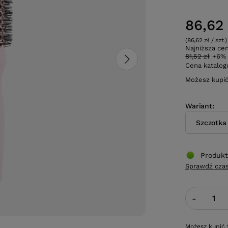
86,62 
(86,62 zł / szt.)
Najniższa ce
81,52 zł
+6%
Cena katalo
Możesz kupi
Wariant
Szczotk
Produkt
Sprawdź czas
-
Możesz kupić 