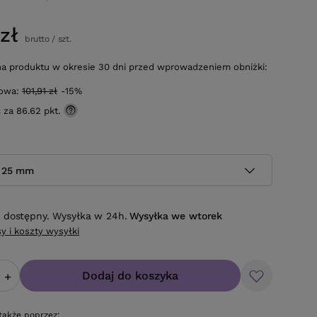
zł
brutto
/
szt.
na produktu w okresie 30 dni przed wprowadzeniem obniżki:
gowa:
101,91 zł
-15%
ć za
86.62 pkt.
a 25 mm
 dostępny. Wysyłka w 24h.
Wysyłka
we wtorek
y i koszty wysyłki
Dodaj do koszyka
+
także poprzez: