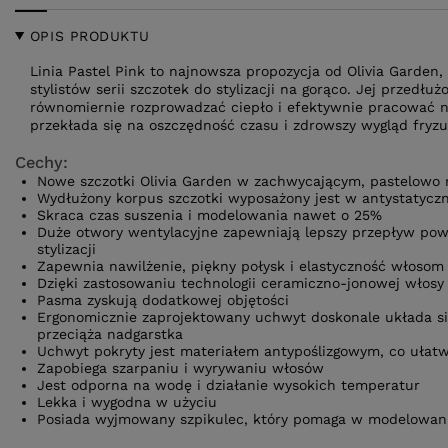
OPIS PRODUKTU
Linia Pastel Pink to najnowsza propozycja od Olivia Garden
stylistów serii szczotek do stylizacji na gorąco. Jej przedł
równomiernie rozprowadzać ciepło i efektywnie pracować n
przekłada się na oszczędność czasu i zdrowszy wygląd fryzu
Cechy:
Nowe szczotki Olivia Garden w zachwycającym, pastelowo
Wydłużony korpus szczotki wyposażony jest w antystatyczn
Skraca czas suszenia i modelowania nawet o 25%
Duże otwory wentylacyjne zapewniają lepszy przepływ powie
stylizacji
Zapewnia nawilżenie, piękny połysk i elastyczność włosom
Dzięki zastosowaniu technologii ceramiczno-jonowej włosy st
Pasma zyskują dodatkowej objętości
Ergonomicznie zaprojektowany uchwyt doskonale układa się 
przeciąża nadgarstka
Uchwyt pokryty jest materiałem antypoślizgowym, co ułatwi
Zapobiega szarpaniu i wyrywaniu włosów
Jest odporna na wodę i działanie wysokich temperatur
Lekka i wygodna w użyciu
Posiada wyjmowany szpikulec, który pomaga w modelowaniu