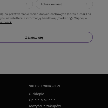
Adres e-mail
dę na przetwarzanie moich danych osobowych (adres e-mail) na
yłki newslettera z informacją handlową (marketing). Więcej w
watności.
Zapisz się
SKLEP LOKIKOKI.PL
O sklepie
Opinie o sklepie
Korzyści z zakupów