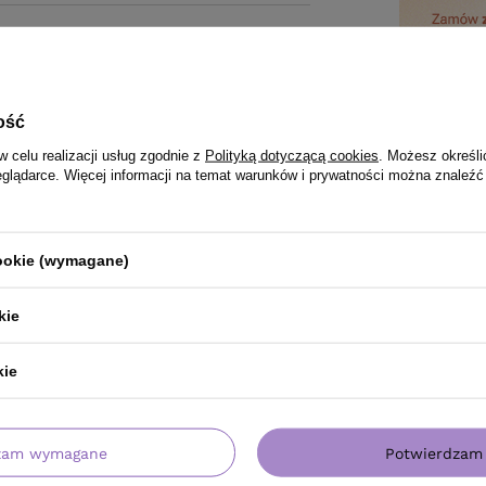
ość
w celu realizacji usług zgodnie z
Polityką dotyczącą cookies
. Możesz określi
eglądarce. Więcej informacji na temat warunków i prywatności można znaleźć
cookie (wymagane)
kie
kie
PRODUKT KUPILI TAKŻE
zam wymagane
Potwierdzam 