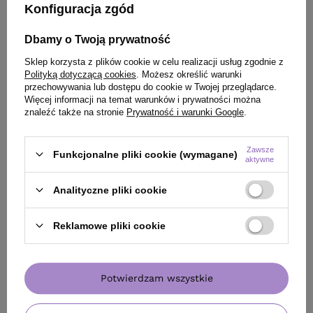
Konfiguracja zgód
Dbamy o Twoją prywatność
Szczotka Olivia Garden Expert Blowout Speed Wavy
Bristles do suszenia i modelowania włosów różowa 45 mm
Sklep korzysta z plików cookie w celu realizacji usług zgodnie z
+ Spray Hair Expert nawilżenie i wygładzenie 8w1 do
Polityką dotyczącą cookies
. Możesz określić warunki
włosów 140 ml
przechowywania lub dostępu do cookie w Twojej przeglądarce.
Więcej informacji na temat warunków i prywatności można
90,09 zł
znaleźć także na stronie
Prywatność i warunki Google
.
/
szt.
102.77
pkt.
Zawsze
Najniższa cena produktu w okresie 30 dni przed wprowadzeniem
Funkcjonalne pliki cookie (wymagane)
aktywne
obniżki:
105,99 zł
-15%
Cena katalogowa:
127,76 zł
-21%
Analityczne pliki cookie
Zobacz zestaw
Reklamowe pliki cookie
Potwierdzam wszystkie
KLIENCI, KTÓRZY KUPILI TEN