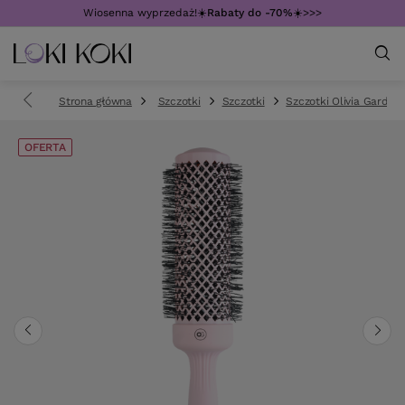
Wiosenna wyprzedaż!☀️
Rabaty do -70%
☀️>>>
Strona główna
Szczotki
Szczotki
Szczotki Olivia Garden
OFERTA