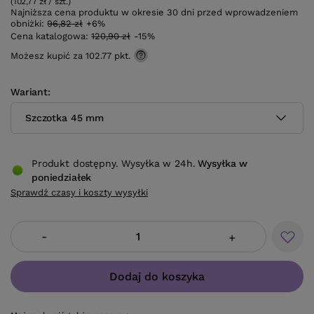
(102,77 zł / szt.)
Najniższa cena produktu w okresie 30 dni przed wprowadzeniem
obniżki:
96,82 zł
+6%
Cena katalogowa:
120,90 zł
-15%
Możesz kupić za
102.77 pkt.
Wariant
Szczotka 45 mm
Produkt dostępny. Wysyłka w 24h.
Wysyłka
w
poniedziałek
Sprawdź czasy i koszty wysyłki
-
+
Dodaj do koszyka