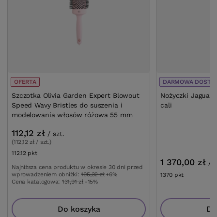
OFERTA
DARMOWA DOSTA
Szczotka Olivia Garden Expert Blowout
Nożyczki Jaguar S
Speed Wavy Bristles do suszenia i
cali
modelowania włosów różowa 55 mm
112,12 zł
/
szt.
(112,12 zł / szt.)
112.12
pkt
punktów
1 370,00 zł
/
s
Najniższa cena produktu w okresie 30 dni przed
wprowadzeniem obniżki:
105,32 zł
+6%
1370
pkt
punktów
Cena katalogowa:
131,91 zł
-15%
Do koszyka
Do