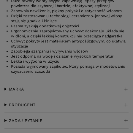
Duże otwory wentylacyjne zapewniają lepszy przepływ
powietrza dla szybszej i bardziej efektywnej stylizacji
Zapewnia nawilżenie, piękny połysk i elastyczność włosom
Dzięki zastosowaniu technologii ceramiczno-jonowej włosy
stają się gładkie i lśniące
Pasma zyskują dodatkowej objętości
Ergonomicznie zaprojektowany uchwyt doskonale układa się
w dłoni, a dzięki lekkiej konstrukcji nie przeciąża nadgarstka
Uchwyt pokryty jest materiałem antypoślizgowym, co ułatwia
stylizację
Zapobiega szarpaniu i wyrywaniu włosów
Jest odporna na wodę i działanie wysokich temperatur
Lekka i wygodna w użyciu
Posiada wyjmowany szpikulec, który pomaga w modelowaniu i
czyszczeniu szczotki
MARKA
PRODUCENT
ZADAJ PYTANIE