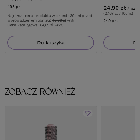
49.5
pkt
punktów
24,90 zł
/
szt.
(27,67 zł / 100ml)
Najniższa cena produktu w okresie 30 dni przed
wprowadzeniem obniżki:
45,90 zł
+7%
24.9
pkt
punktów
Cena katalogowa:
84,89 zł
-42%
Do koszyka
Do
ZOBACZ RÓWNIEŻ