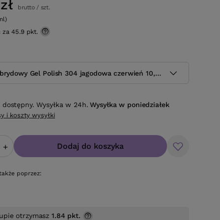
zł
brutto
/
szt.
ml)
ć za
45.9 pkt.
ybrydowy Gel Polish 304 jagodowa czerwień 10,5ml
 dostępny. Wysyłka w 24h.
Wysyłka
w poniedziałek
y i koszty wysyłki
Dodaj do koszyka
+
także poprzez:
upie otrzymasz
1.84 pkt.