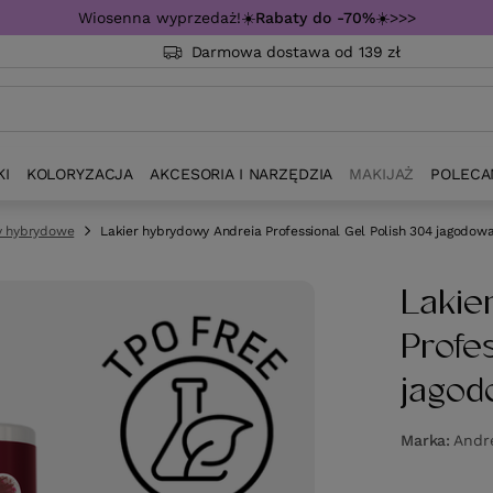
Wiosenna wyprzedaż!☀️
Rabaty do -70%
☀️>>>
Darmowa dostawa od 139 zł
KI
KOLORYZACJA
AKCESORIA I NARZĘDZIA
MAKIJAŻ
POLECA
y hybrydowe
Lakier hybrydowy Andreia Professional Gel Polish 304 jagodowa
Lakie
Profe
jagod
Marka
Andre