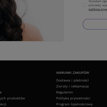
Wyrażam zgo
potrzeby wys
polityce pry
WARUNKI ZAKUPÓW
Dostawa i płatności
Zwroty i reklamacje
e
Regulamin
nych produktów
Polityka prywatności
akcji
Program lojalnościowy