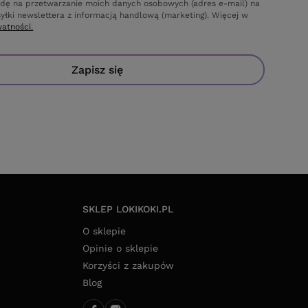
dę na przetwarzanie moich danych osobowych (adres e-mail) na
yłki newslettera z informacją handlową (marketing). Więcej w
watności.
Zapisz się
SKLEP LOKIKOKI.PL
O sklepie
Opinie o sklepie
Korzyści z zakupów
Blog