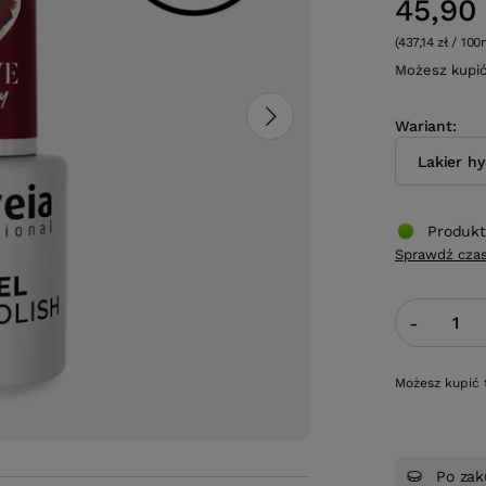
45,90 
(437,14 zł / 100
Możesz kupi
Wariant
Lakier h
Produkt
Sprawdź czas
-
Możesz kupić 
Po zak