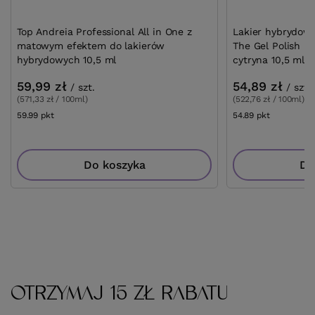
Top Andreia Professional All in One z
Lakier hybrydowy
matowym efektem do lakierów
The Gel Polish F
hybrydowych 10,5 ml
cytryna 10,5 ml
59,99 zł
54,89 zł
/
szt.
/
szt.
(571,33 zł / 100ml)
(522,76 zł / 100ml)
59.99
pkt
punktów
54.89
pkt
punktów
Do koszyka
Do
OTRZYMAJ 15 ZŁ RABATU