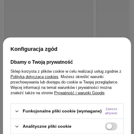
Konfiguracja zgód
OFERTA
BESTSELLER
OFERTA
DARMOW
Dbamy o Twoją prywatność
Serum Davines More Inside Curl Building
Prostownica N°10
podkreślające skręt 250 ml
Koki
Sklep korzysta z plików cookie w celu realizacji usług zgodnie z
Polityką dotyczącą cookies
. Możesz określić warunki
81,50 zł
przechowywania lub dostępu do cookie w Twojej przeglądarce.
/
szt.
340,00 zł
/
sz
Więcej informacji na temat warunków i prywatności można
(32,60 zł / 100ml)
znaleźć także na stronie
Prywatność i warunki Google
.
81.5
pkt
punktów
340
pkt
punktów
Najniższa cena produktu w okresie 30 dni przed
Najniższa cena prod
wprowadzeniem obniżki:
80,75 zł
+1%
wprowadzeniem obn
Zawsze
Funkcjonalne pliki cookie (wymagane)
Cena katalogowa:
115,01 zł
-29%
Cena katalogowa:
40
aktywne
Analityczne pliki cookie
Do koszyka
Do