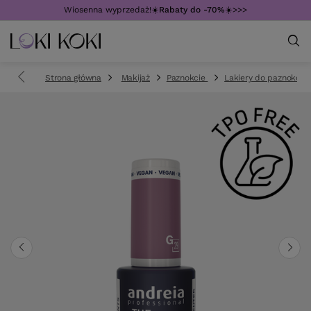
Wiosenna wyprzedaż!☀️
Rabaty do -70%
☀️>>>
Strona główna
Makijaż
Paznokcie
Lakiery do paznokci