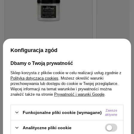
Konfiguracja zgód
OFERTA
BESTSELLER
BESTSELLER
Odżywka Davines OI Absolute
Woda Montibello 
Dbamy o Twoją prywatność
Beautifying do włosów 250 ml
Vol.7,5% 60ml
Sklep korzysta z plików cookie w celu realizacji usług zgodnie z
126,20 zł
/
szt.
Polityką dotyczącą cookies
. Możesz określić warunki
(50,48 zł / 100ml)
przechowywania lub dostępu do cookie w Twojej przeglądarce.
Więcej informacji na temat warunków i prywatności można
126.2
pkt
punktów
20,90 zł
/
szt.
znaleźć także na stronie
Prywatność i warunki Google
.
(34,83 zł / 100ml)
Najniższa cena produktu w okresie 30 dni przed
wprowadzeniem obniżki:
125,80 zł
+1%
20.9
pkt
punktów
Cena katalogowa:
164,00 zł
-23%
Zawsze
Funkcjonalne pliki cookie (wymagane)
aktywne
Do koszyka
Do
Analityczne pliki cookie