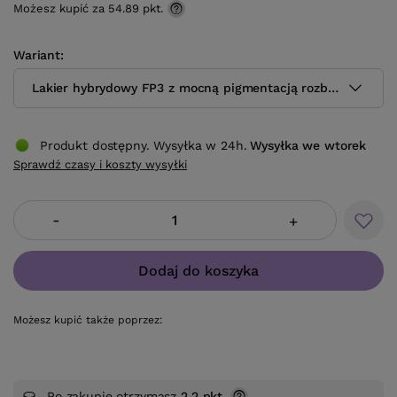
Możesz kupić za
54.89 pkt.
Wariant
Lakier hybrydowy FP3 z mocną pigmentacją rozbielona lawe
Produkt dostępny. Wysyłka w 24h.
Wysyłka
we wtorek
Sprawdź czasy i koszty wysyłki
-
+
Dodaj do koszyka
Możesz kupić także poprzez:
Po zakupie otrzymasz
2.2 pkt.