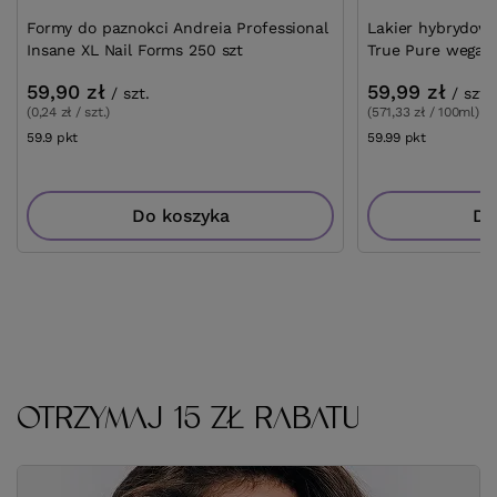
Formy do paznokci Andreia Professional
Lakier hybrydowy
Insane XL Nail Forms 250 szt
True Pure wegańs
59,90 zł
59,99 zł
/
szt.
/
szt.
(0,24 zł / szt.)
(571,33 zł / 100ml)
59.9
pkt
punktów
59.99
pkt
punktów
Do koszyka
Do
OTRZYMAJ 15 ZŁ RABATU