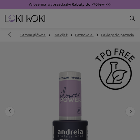
Wiosenna wyprzedaż!☀️
Rabaty do -70%
☀️>>>
Strona główna
Makijaż
Paznokcie
Lakiery do paznokci