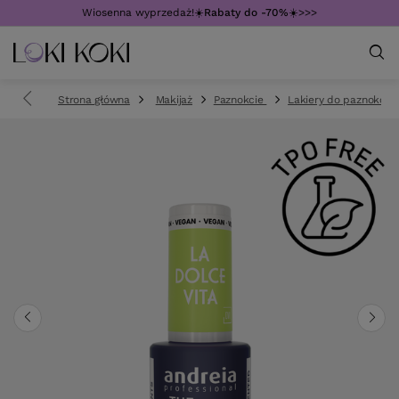
Wiosenna wyprzedaż!☀️
Rabaty do -70%
☀️>>>
Strona główna
Makijaż
Paznokcie
Lakiery do paznokci