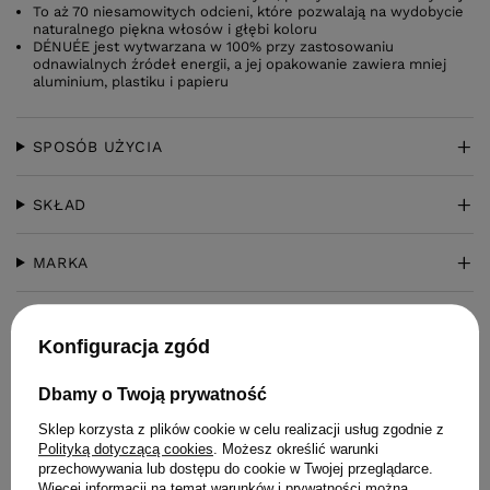
To aż 70 niesamowitych odcieni, które pozwalają na wydobycie
naturalnego piękna włosów i głębi koloru
DÉNUÉE jest wytwarzana w 100% przy zastosowaniu
odnawialnych źródeł energii, a jej opakowanie zawiera mniej
aluminium, plastiku i papieru
SPOSÓB UŻYCIA
SKŁAD
MARKA
PRODUCENT
Konfiguracja zgód
ZADAJ PYTANIE
Dbamy o Twoją prywatność
Sklep korzysta z plików cookie w celu realizacji usług zgodnie z
OPINIE
(0)
Polityką dotyczącą cookies
. Możesz określić warunki
przechowywania lub dostępu do cookie w Twojej przeglądarce.
Więcej informacji na temat warunków i prywatności można