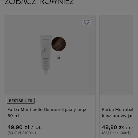
ZOBACZ RÓWNIEŻ
BESTSELLER
Farba Montibello Denuee 5 jasny brąz
Farba Montibello
60 ml
kasztanowy jasny
49,90 zł
49,90 zł
/
szt.
/
szt.
(83,17 zł / 100ml)
(83,17 zł / 100ml)