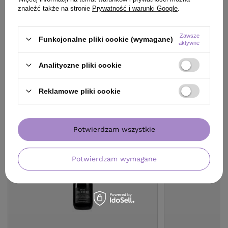
znaleźć także na stronie
Prywatność i warunki Google
.
Zawsze
Funkcjonalne pliki cookie (wymagane)
aktywne
Analityczne pliki cookie
KLIENCI, KTÓRZY KUPILI TEN
PRODUKT KUPILI TAKŻE
Reklamowe pliki cookie
Potwierdzam wszystkie
Potwierdzam wymagane