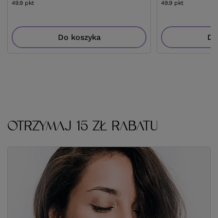
49.9
pkt
punktów
49.9
pkt
punktów
Do koszyka
Do
OTRZYMAJ 15 ZŁ RABATU