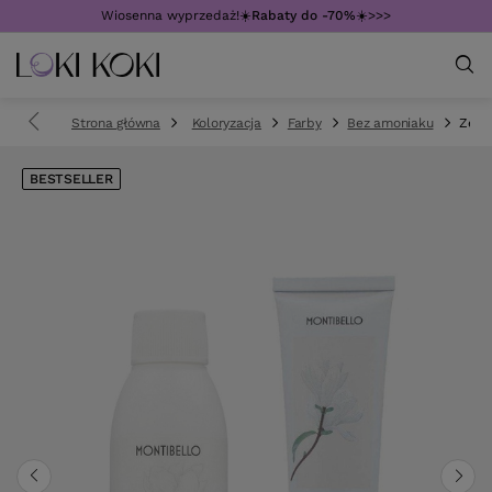
Wiosenna wyprzedaż!☀️
Rabaty do -70%
☀️>>>
Strona główna
Koloryzacja
Farby
Bez amoniaku
Zest
BESTSELLER