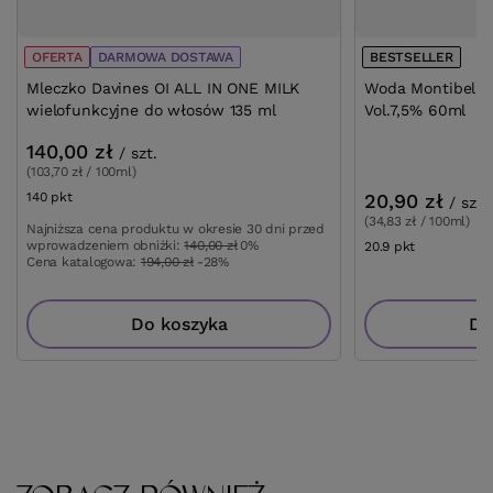
OFERTA
DARMOWA DOSTAWA
BESTSELLER
Mleczko Davines OI ALL IN ONE MILK
Woda Montibello 
wielofunkcyjne do włosów 135 ml
Vol.7,5% 60ml
140,00 zł
/
szt.
(103,70 zł / 100ml)
140
pkt
punktów
20,90 zł
/
szt.
(34,83 zł / 100ml)
Najniższa cena produktu w okresie 30 dni przed
wprowadzeniem obniżki:
140,00 zł
0%
20.9
pkt
punktów
Cena katalogowa:
194,00 zł
-28%
Do koszyka
Do