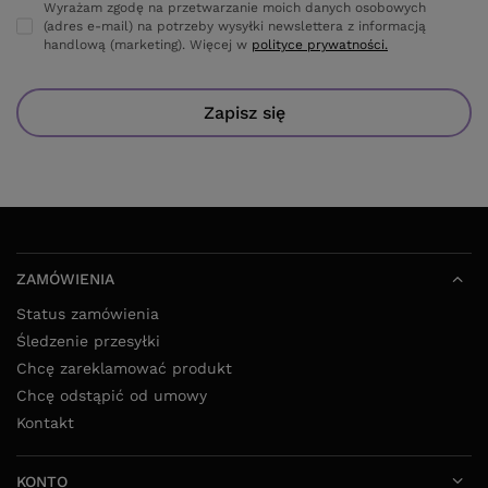
Wyrażam zgodę na przetwarzanie moich danych osobowych
(adres e-mail) na potrzeby wysyłki newslettera z informacją
handlową (marketing). Więcej w
polityce prywatności.
Zapisz się
ZAMÓWIENIA
Status zamówienia
Śledzenie przesyłki
Chcę zareklamować produkt
Chcę odstąpić od umowy
Kontakt
KONTO