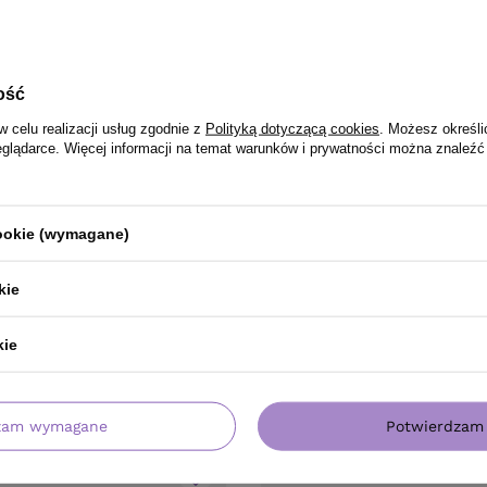
ość
w celu realizacji usług zgodnie z
Polityką dotyczącą cookies
. Możesz określi
eglądarce. Więcej informacji na temat warunków i prywatności można znaleźć
cookie (wymagane)
kie
kie
PRODUKT KUPILI TAKŻE
zam wymagane
Potwierdzam 