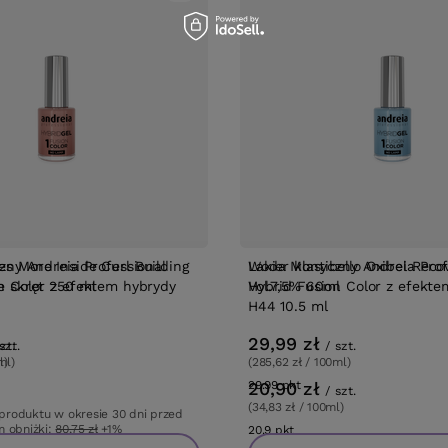
STSELLER
BESTSELLER
s More Inside Curl Building
czny Andreia Professional
Woda Montibello Oxibel Reco
Lakier klasyczny Andreia Prof
e skręt 250 ml
n Color z efektem hybrydy
Vol.7,5% 60ml
Hybrid Fusion Color z efekte
H44 10.5 ml
29,99 zł
zt.
szt.
/
szt.
l)
ml)
(285,62 zł / 100ml)
w
tów
20,90 zł
29.99
pkt
punktów
/
szt.
(34,83 zł / 100ml)
 produktu w okresie 30 dni przed
 obniżki:
80,75 zł
+1%
20.9
pkt
punktów
wa:
115,01 zł
-29%