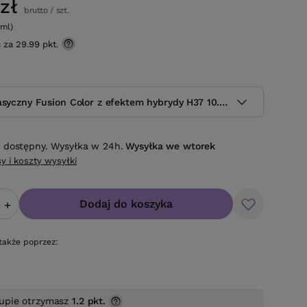
zł
brutto
/
szt.
0ml)
ć za
29.99 pkt.
asyczny Fusion Color z efektem hybrydy H37 10.5 ml
 dostępny. Wysyłka w 24h.
Wysyłka
we wtorek
y i koszty wysyłki
Dodaj do koszyka
+
także poprzez:
upie otrzymasz
1.2 pkt.