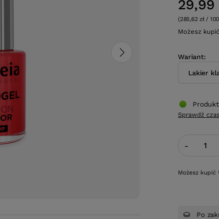
29,99 
(285,62 zł / 10
Możesz kupi
Wariant
Lakier kl
Produkt
Sprawdź czas
-
Możesz kupić 
Po zak