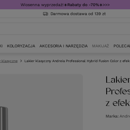
Wiosenna wyprzedaż!☀️
Rabaty do -70%
☀️>>>
Darmowa dostawa od 139 zł
KI
KOLORYZACJA
AKCESORIA I NARZĘDZIA
MAKIJAŻ
POLECA
y klasyczne
Lakier klasyczny Andreia Professional Hybrid Fusion Color z efe
Lakie
Profe
z efe
Marka
Andre