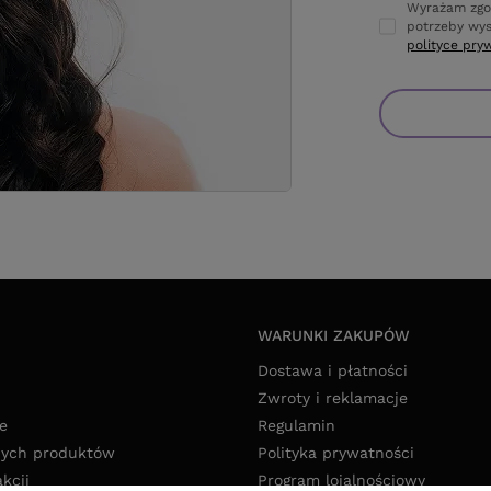
Wyrażam zgo
potrzeby wys
polityce pry
WARUNKI ZAKUPÓW
Dostawa i płatności
Zwroty i reklamacje
e
Regulamin
nych produktów
Polityka prywatności
akcji
Program lojalnościowy