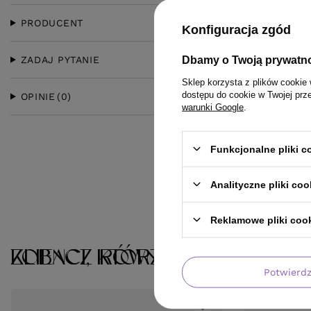
PRODUCENT
Konfiguracja zgód
Dbamy o Twoją prywatn
ZADAJ PYTANIE
Sklep korzysta z plików cookie 
dostępu do cookie w Twojej prz
OPINIE
(0)
warunki Google
.
Funkcjonalne pliki 
Analityczne pliki coo
Reklamowe pliki coo
KLIENCI, KTÓRZY KUPILI TEN 
ZOBACZ RÓWNIEŻ
Potwierd