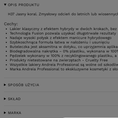
OPIS PRODUKTU
H37 Jasny koral. Zmysłowy odcień do letnich lub wiosennych 
Cechy:
Lakier klasyczny z efektem hybrydy w dwóch krokach, bez 
Technologia Fusion pozwala uzyskać długotrwałe rezultaty
Nadaje wysoki połysk z efektem manicure hybrydowego
Szybkoschnąca formuła łatwa w nałożeniu i usunięciu
Buteleczka jest aksamitna w dotyku, co uprzyjemnia aplika
Biodegradowalna nakrętka – 0% plastiku, wykonana w 100%
Pędzelek wykonany w 100% z recyklingowanego plastiku, a
Produkty nietestowane na zwierzętach - Cruelty Free
Wszystkie lakiery Andreia Professional są wolne od szkodl
Marka Andreia Professional to ekskluzywne kosmetyki z sło
SPOSÓB UŻYCIA
SKŁAD
MARKA