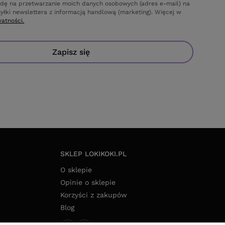
dę na przetwarzanie moich danych osobowych (adres e-mail) na
yłki newslettera z informacją handlową (marketing). Więcej w
watności.
Zapisz się
SKLEP LOKIKOKI.PL
O sklepie
Opinie o sklepie
Korzyści z zakupów
Blog