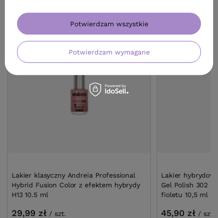
ZOBACZ RÓWNIEŻ
Potwierdzam wszystkie
Potwierdzam wymagane
Lakier klasyczny Andreia Professional
Lakier hybrydowy
Hybrid Fusion Color z efektem hybrydy
Gel Polish 302 r
H13 10.5 ml
fioletu 10,5 ml
29,99 zł
45,90 zł
/
szt.
/
szt.