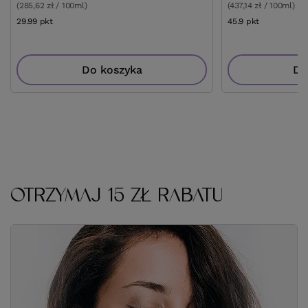
(285,62 zł / 100ml)
(437,14 zł / 100ml)
29.99
pkt
punktów
45.9
pkt
punktów
Do koszyka
Do
OTRZYMAJ 15 ZŁ RABATU