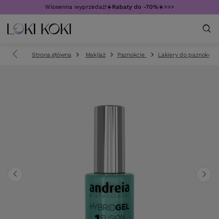
Wiosenna wyprzedaż!☀️
Rabaty do -70%
☀️>>>
Strona główna
Makijaż
Paznokcie
Lakiery do paznokci