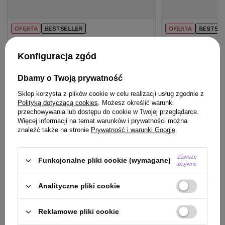
OFERTA
BESTSELLER
OFERTA
BESTSE
Lakier Artego Touch Hot Shot mocno
Szampon Davines
utrwalający 500 ml
Beautifying do 
Konfiguracja zgód
41,00 zł
96,90 zł
/
szt.
/
szt.
Dbamy o Twoją prywatność
(8,20 zł / 100ml)
(34,61 zł / 100ml)
41
pkt
punktów
96.9
pkt
punktów
Sklep korzysta z plików cookie w celu realizacji usług zgodnie z
Polityką dotyczącą cookies
. Możesz określić warunki
Najniższa cena produktu w okresie 30 dni przed
Najniższa cena prod
przechowywania lub dostępu do cookie w Twojej przeglądarce.
wprowadzeniem obniżki:
40,99 zł
+1%
wprowadzeniem obn
Więcej informacji na temat warunków i prywatności można
Cena katalogowa:
58,90 zł
-30%
Cena katalogowa:
13
znaleźć także na stronie
Prywatność i warunki Google
.
Do koszyka
Do
Zawsze
Funkcjonalne pliki cookie (wymagane)
aktywne
Analityczne pliki cookie
Reklamowe pliki cookie