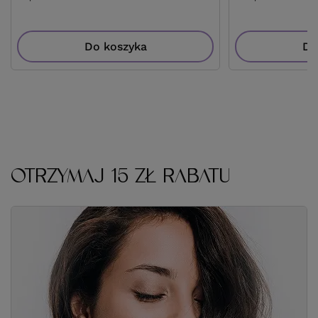
Do koszyka
Do
OTRZYMAJ 15 ZŁ RABATU