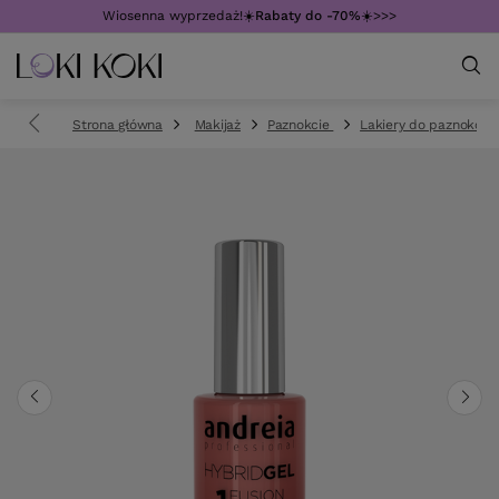
Wiosenna wyprzedaż!☀️
Rabaty do -70%
☀️>>>
Strona główna
Makijaż
Paznokcie
Lakiery do paznokci