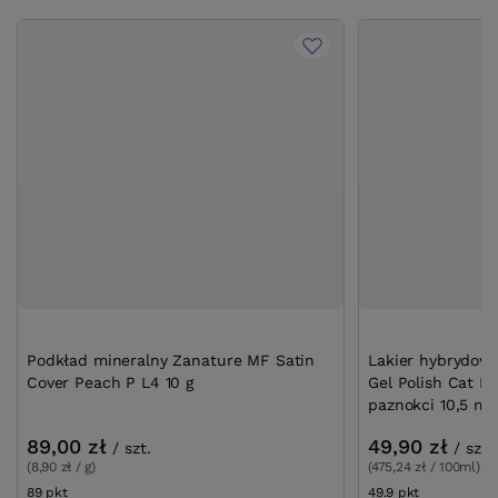
Podkład mineralny Zanature MF Satin
Lakier hybrydowy
Cover Peach P L4 10 g
Gel Polish Cat E
paznokci 10,5 ml
89,00 zł
49,90 zł
/
szt.
/
szt.
(8,90 zł / g)
(475,24 zł / 100ml)
89
pkt
punktów
49.9
pkt
punktów