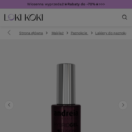
Wiosenna wyprzedaż!☀️
Rabaty do -70%
☀️>>>
Strona główna
Makijaż
Paznokcie
Lakiery do paznokci