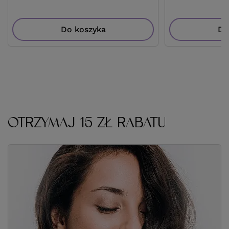
Do koszyka
Do
OTRZYMAJ 15 ZŁ RABATU