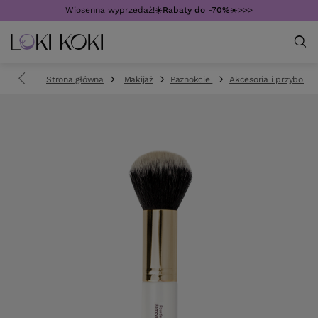
Wiosenna wyprzedaż!☀️
Rabaty do -70%
☀️>>>
Strona główna
Makijaż
Paznokcie
Akcesoria i przybory