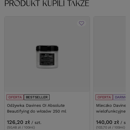
PRODUKT KUPILI TAKŻE
OFERTA
BESTSELLER
OFERTA
DARMOW
Odżywka Davines OI Absolute
Mleczko Davines 
Beautifying do włosów 250 ml
wielofunkcyjne 
126,20 zł
140,00 zł
/
szt.
/
szt
(50,48 zł / 100ml)
(103,70 zł / 100ml)