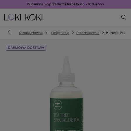
Wiosenna wyprzedaż!☀️
Rabaty do -70%
☀️>>>
Strona główna
Pielęgnacja
Przeznaczenie
Kuracja Paul M
DARMOWA DOSTAWA