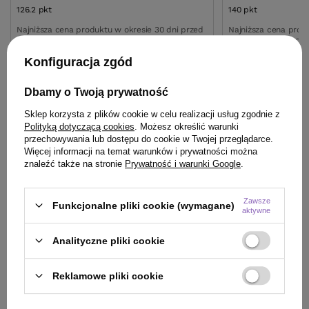
126.2
pkt
punktów
140
pkt
punktów
Najniższa cena produktu w okresie 30 dni przed
Najniższa cena prod
wprowadzeniem obniżki:
125,80 zł
+1%
wprowadzeniem obn
Cena katalogowa:
164,00 zł
-23%
Cena katalogowa:
19
Konfiguracja zgód
Do koszyka
Do
Dbamy o Twoją prywatność
Sklep korzysta z plików cookie w celu realizacji usług zgodnie z
Polityką dotyczącą cookies
. Możesz określić warunki
przechowywania lub dostępu do cookie w Twojej przeglądarce.
Więcej informacji na temat warunków i prywatności można
znaleźć także na stronie
Prywatność i warunki Google
.
ZOBACZ RÓWNIEŻ
Zawsze
Funkcjonalne pliki cookie (wymagane)
aktywne
Analityczne pliki cookie
Reklamowe pliki cookie