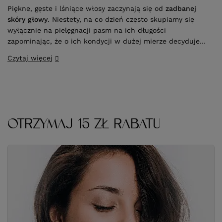
Piękne, gęste i lśniące włosy zaczynają się od
zadbanej
skóry głowy
. Niestety, na co dzień często skupiamy się
wyłącznie na pielęgnacji pasm na ich długości
zapominając, że o ich kondycji w dużej mierze decyduje
to, co dzieje się u ich
nasady
.
Peeling skóry głowy
to
Czytaj więcej
skuteczny sposób na jej
oczyszczenie, złuszczenie
martwego naskórka i odblokowanie mieszków włosowych
,
a co za tym idzie – na lepsze dotlenienie i stymulację
cebulek.
OTRZYMAJ 15 ZŁ RABATU