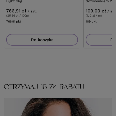
Light 3kg
dozownikiem 12,7
766,91 zł
109,00 zł
/
szt.
/
szt
(25,56 zł / 100g)
(1,12 zł / m)
766.91
pkt
punktów
109
pkt
punktów
Do koszyka
Do
OTRZYMAJ 15 ZŁ RABATU