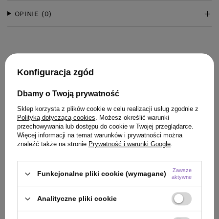
OPINIE
(0)
Konfiguracja zgód
Dbamy o Twoją prywatność
KLIENCI, KTÓRZY KUPILI TEN
Sklep korzysta z plików cookie w celu realizacji usług zgodnie z
Polityką dotyczącą cookies
. Możesz określić warunki
PRODUKT KUPILI TAKŻE
przechowywania lub dostępu do cookie w Twojej przeglądarce.
Więcej informacji na temat warunków i prywatności można
znaleźć także na stronie
Prywatność i warunki Google
.
Zawsze
Funkcjonalne pliki cookie (wymagane)
aktywne
Analityczne pliki cookie