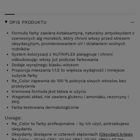
OPIS PRODUKTU
Formuła farby zawiera Astaksantynę, naturalny antyoksydant z
czerwonych alg morskich, który chroni włosy przed stresem
oksydacyjnym, promieniowaniem UV i działaniem wolnych
rodników
System koloryzacji z NUTRIPLEX pielęgnuje i chroni
odbudowując włosy już podczas farbowania
Dodaje wyraźnego blasku włosom
Proporcja mieszania 1:1.5 to większa wydajność i mniejsze
zużycie farby
Re_Color zapewnia do 100 % pokrycia siwych włosów, bez
przesycenia
Kremowa formuła jest łatwa w użyciu
Wegański skład, nie zawiera glutenu i amoniaku, rezorcyny i
PPD
Farba testowana dermatologicznie
Uwaga:
Re_Color to farby profesjonalne - by ich użyć, potrzebujesz
oksydantu
Oksydanty dostępne w czterech stężeniach (
Oksydant Artego
Re Color
– 10 Vol. (3%), 20 Vol. (6%), 30 Vol. (9%) i 40 Vol.