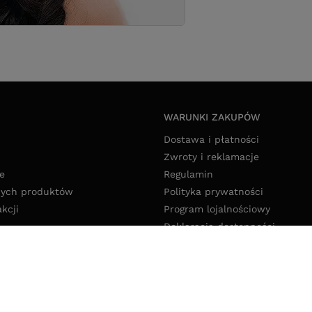
WARUNKI ZAKUPÓW
Dostawa i płatności
Zwroty i reklamacje
e
Regulamin
nych produktów
Polityka prywatności
akcji
Program lojalnościowy
Deklaracja dostępności
Polityka cookies
Ustawienia cookies
pl
,
Ołowiana 12
,
85-461
Bydgoszcz