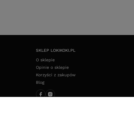
SKLEP LOKIKOKI.PL
O sklepie
Opinie o sklepie
Korzyści z zakupów
Blog