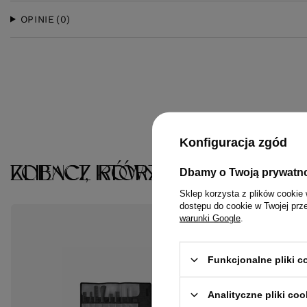
OPINIE
(0)
Konfiguracja zgód
KLIENCI, KTÓRZY KUPILI TEN 
ZOBACZ RÓWNIEŻ
Dbamy o Twoją prywatn
Sklep korzysta z plików cookie 
dostępu do cookie w Twojej prz
warunki Google
.
Funkcjonalne pliki 
Analityczne pliki coo