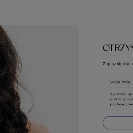
OTRZY
Zapisz się do 
Twoje imię
Wyrażam zgo
potrzeby wys
polityce pry