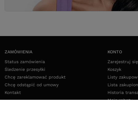
ZAMÓWIENIA
KONTO
Status zamówienia
Zarejestruj się
Śledzenie przesyłki
Koszyk
Chcę zareklamować produkt
Listy zakupow
Chcę odstąpić od umowy
Lista zakupio
Kontakt
Historia trans
Moje rabaty
Newsletter
52 325 20 80
8:00 - 16:00 pon - pt
info@lokikoki.pl
LokiKoki.