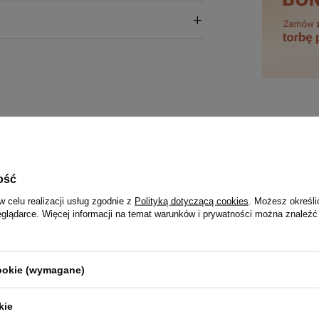
PRODUKT KUPILI TAKŻE
ość
w celu realizacji usług zgodnie z
Polityką dotyczącą cookies
. Możesz określi
eglądarce. Więcej informacji na temat warunków i prywatności można znaleźć
cookie (wymagane)
kie