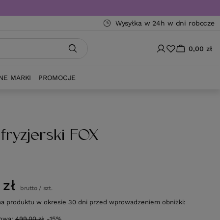
Wysyłka w 24h w dni robocze
0,00 zł
NE MARKI
PROMOCJE
 fryzjerski FOX
 zł
brutto
/
szt.
na produktu w okresie 30 dni przed wprowadzeniem obniżki:
gowa:
499,00 zł
-15%