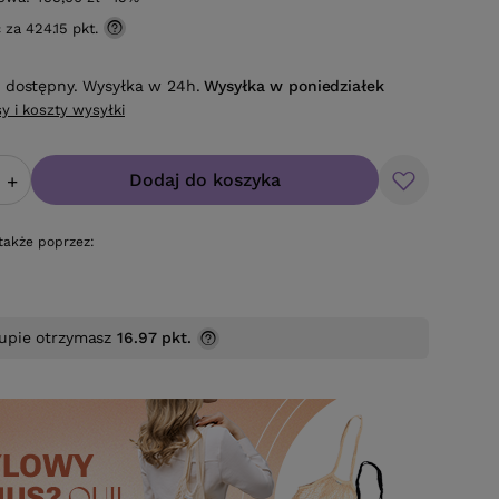
ć za
424.15 pkt.
 dostępny. Wysyłka w 24h.
Wysyłka
w poniedziałek
y i koszty wysyłki
Dodaj do koszyka
+
także poprzez:
upie otrzymasz
16.97 pkt.