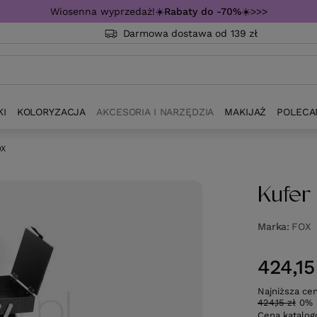
Wiosenna wyprzedaż!☀️
Rabaty do -70%
☀️>>>
Darmowa dostawa od 139 zł
KI
KOLORYZACJA
AKCESORIA I NARZĘDZIA
MAKIJAŻ
POLECA
OX
Kufer
Marka
FOX
424,15
Najniższa ce
424,15 zł
0%
Cena katalo