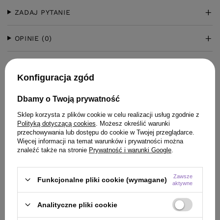
ZADAJ PYTANIE
OPINIE
(0)
Konfiguracja zgód
Dbamy o Twoją prywatność
Sklep korzysta z plików cookie w celu realizacji usług zgodnie z
Polityką dotyczącą cookies
. Możesz określić warunki
KLIENCI, KTÓRZY KUPILI TEN
przechowywania lub dostępu do cookie w Twojej przeglądarce.
Więcej informacji na temat warunków i prywatności można
PRODUKT KUPILI TAKŻE
znaleźć także na stronie
Prywatność i warunki Google
.
Zawsze
Funkcjonalne pliki cookie (wymagane)
aktywne
Analityczne pliki cookie