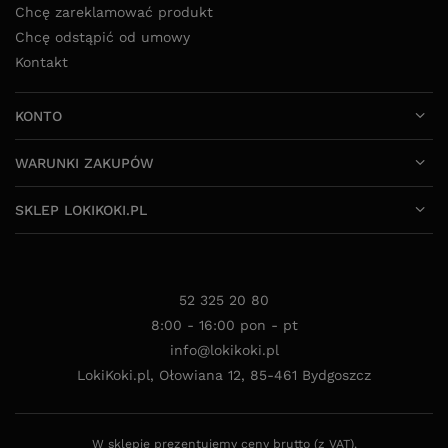
Chcę zareklamować produkt
Chcę odstąpić od umowy
Kontakt
KONTO
WARUNKI ZAKUPÓW
SKLEP LOKIKOKI.PL
52 325 20 80
8:00 - 16:00 pon - pt
info@lokikoki.pl
LokiKoki.pl
,
Ołowiana 12
,
85-461
Bydgoszcz
W sklepie prezentujemy ceny brutto (z VAT).