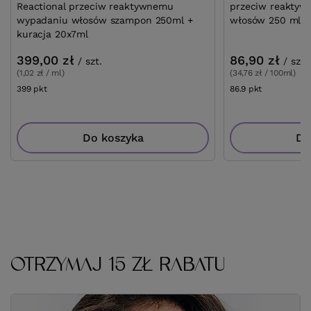
Reactional przeciw reaktywnemu
przeciw reakty
wypadaniu włosów szampon 250ml +
włosów 250 ml
kuracja 20x7ml
399,00 zł
86,90 zł
/
szt.
/
szt.
(1,02 zł / ml)
(34,76 zł / 100ml)
399
pkt
punktów
86.9
pkt
punktów
Do koszyka
Do
OTRZYMAJ 15 ZŁ RABATU