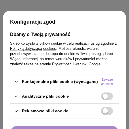
Konfiguracja zgód
KLIENCI, KTÓRZY KUPILI TEN
Dbamy o Twoją prywatność
PRODUKT KUPILI TAKŻE
Sklep korzysta z plików cookie w celu realizacji usług zgodnie z
Polityką dotyczącą cookies
. Możesz określić warunki
przechowywania lub dostępu do cookie w Twojej przeglądarce.
Więcej informacji na temat warunków i prywatności można
znaleźć także na stronie
Prywatność i warunki Google
.
Zawsze
Funkcjonalne pliki cookie (wymagane)
aktywne
Analityczne pliki cookie
Reklamowe pliki cookie