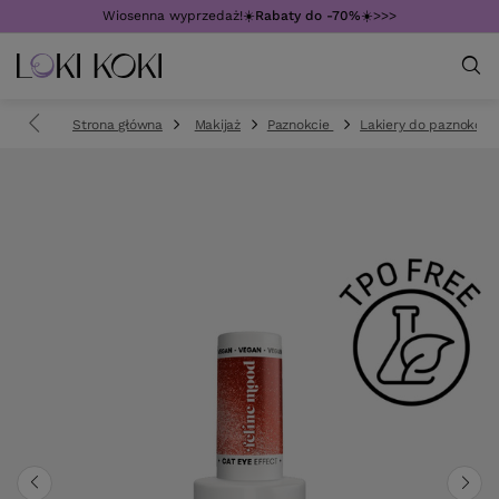
Wiosenna wyprzedaż!☀️
Rabaty do -70%
☀️>>>
Strona główna
Makijaż
Paznokcie
Lakiery do paznokci