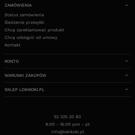
WARUNKI ZAKUPÓW
SKLEP LOKIKOKI.PL
52 325 20 80
8:00 - 16:00 pon - pt
info@lokikoki.pl
LokiKoki.pl
,
Ołowiana 12
,
85-461
Bydgoszcz
W sklepie prezentujemy ceny brutto (z VAT).
Stawki VAT dla konsumentów z kraju:
Polska
.