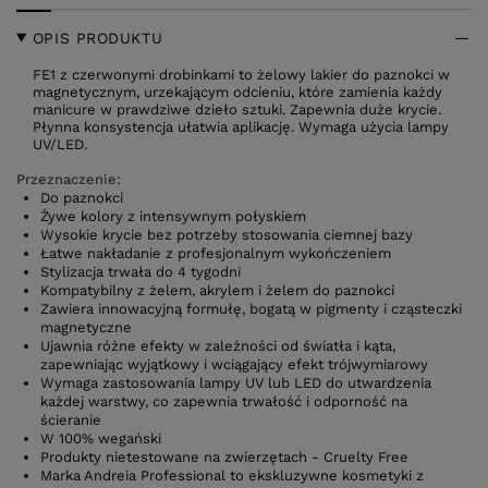
OPIS PRODUKTU
FE1 z czerwonymi drobinkami to żelowy lakier do paznokci w
magnetycznym, urzekającym odcieniu, które zamienia każdy
manicure w prawdziwe dzieło sztuki. Zapewnia duże krycie.
Płynna konsystencja ułatwia aplikację. Wymaga użycia lampy
UV/LED.
Przeznaczenie:
Do paznokci
Żywe kolory z intensywnym połyskiem
Wysokie krycie bez potrzeby stosowania ciemnej bazy
Łatwe nakładanie z profesjonalnym wykończeniem
Stylizacja trwała do 4 tygodni
Kompatybilny z żelem, akrylem i żelem do paznokci
Zawiera innowacyjną formułę, bogatą w pigmenty i cząsteczki
magnetyczne
Ujawnia różne efekty w zależności od światła i kąta,
zapewniając wyjątkowy i wciągający efekt trójwymiarowy
Wymaga zastosowania lampy UV lub LED do utwardzenia
każdej warstwy, co zapewnia trwałość i odporność na
ścieranie
W 100% wegański
Produkty nietestowane na zwierzętach - Cruelty Free
Marka Andreia Professional to ekskluzywne kosmetyki z