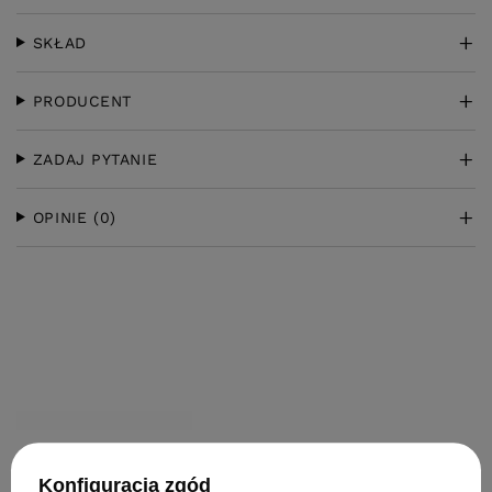
SKŁAD
PRODUCENT
ZADAJ PYTANIE
OPINIE
(0)
KLIENCI, KTÓRZY KUPILI TEN
PRODUKT KUPILI TAKŻE
Konfiguracja zgód