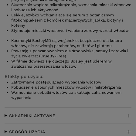
Skutecznie wspiera mikrokrążenie, wzmacnia mieszki włosowe
i pobudza ich aktywność
Lekkie, szybko wchłaniające się serum z botanicznym
fitokompleksem z komórek macierzystych jabłka, biotyny i
kofeiny
Stymuluje mieszki włosowe i wspiera zdrowy wzrost włosów
Kosmetyki BosleyMD są wegańskie, bezpieczne dla koloru
włosów, nie zawierają parabenów, sulfatów i glutenu
Powstają z poszanowaniem dla środowiska, natury i zdrowia i
życia zwierząt (Cruelty-Free)
W filmie dowiesz się dlaczego Bosley jest liderem w
zwalczaniu przerzedzania włosów
Efekty po użyciu:
Zatrzymanie postępującego wypadania włosów
Pobudzenie uśpionych mieszków włosów i mikrokrążenia
Wzmocnione cebulki włosów co skutkuje zahamowaniem
wypadania
SKŁADNIKI AKTYWNE
SPOSÓB UŻYCIA