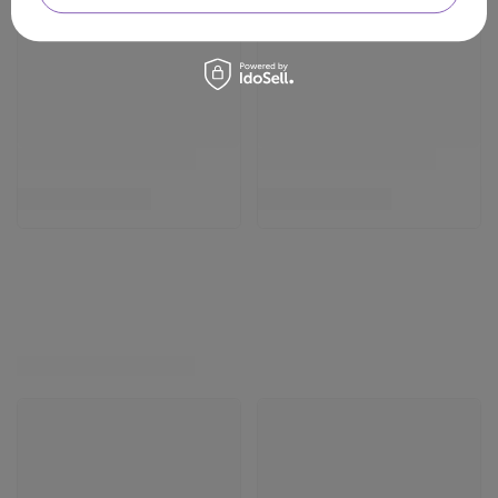
92
pkt
punktów
140
pkt
punktów
Najniższa cena produktu w
Najniższa cena produktu w
okresie 30 dni przed
okresie 30 dni przed
wprowadzeniem obniżki:
wprowadzeniem obniżki:
77,00 zł
+19%
140,00 zł
0%
Cena katalogowa:
199,00 zł
-54%
Cena katalogowa:
194,00 zł
-28%
Do koszyka
Do koszyka
ZOBACZ RÓWNIEŻ