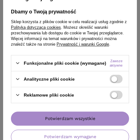
Dbamy o Twoją prywatność
Sklep korzysta z plików cookie w celu realizacji usług zgodnie z
Polityką dotyczącą cookies
. Możesz określić warunki
przechowywania lub dostępu do cookie w Twojej przeglądarce.
Więcej informacji na temat warunków i prywatności można
znaleźć także na stronie
Prywatność i warunki Google
.
Zawsze
Funkcjonalne pliki cookie (wymagane)
aktywne
Analityczne pliki cookie
OFERTA
OFERTA
Reklamowe pliki cookie
DARMOWA DOSTAWA
System Bosley MD Revive
Mleczko Davines OI ALL IN
zwiększający objętość do
ONE MILK wielofunkcyjne
włosów farbowanych
do włosów 135 ml
Potwierdzam wszystkie
(szampon + odżywka +
pianka bez spłukiwania)
140,00 zł
/
szt.
92,00 zł
Potwierdzam wymagane
/
szt.
(103,70 zł / 100ml)