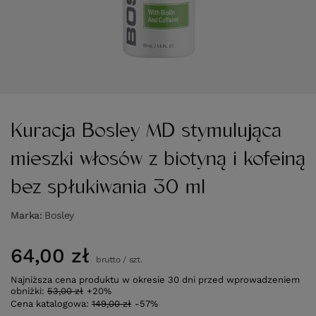
Kuracja Bosley MD stymulująca
mieszki włosów z biotyną i kofeiną
bez spłukiwania 30 ml
Marka
Bosley
64,00 zł
brutto
/
szt.
Najniższa cena produktu w okresie 30 dni przed wprowadzeniem
obniżki:
53,00 zł
+20%
Cena katalogowa:
149,00 zł
-57%