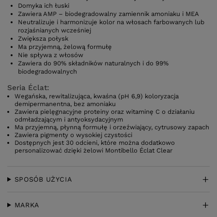
Domyka ich łuski
Zawiera AMP – biodegradowalny zamiennik amoniaku i MEA
Neutralizuje i harmonizuje kolor na włosach farbowanych lub
rozjaśnianych wcześniej
Zwiększa połysk
Ma przyjemną, żelową formułę
Nie spływa z włosów
Zawiera do 90% składników naturalnych i do 99%
biodegradowalnych
Seria Éclat:
Wegańska, rewitalizująca, kwaśna (pH 6,9) koloryzacja
demipermanentna, bez amoniaku
Zawiera pielęgnacyjne proteiny oraz witaminę C o działaniu
odmładzającym i antyoksydacyjnym
Ma przyjemną, płynną formułę i orzeźwiający, cytrusowy zapach
Zawiera pigmenty o wysokiej czystości
Dostępnych jest 30 odcieni, które można dodatkowo
personalizować dzięki żelowi Montibello Éclat Clear
SPOSÓB UŻYCIA
MARKA