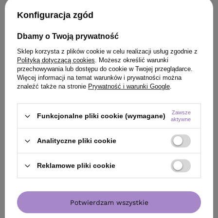
Konfiguracja zgód
Dbamy o Twoją prywatność
Sklep korzysta z plików cookie w celu realizacji usług zgodnie z
Polityką dotyczącą cookies
. Możesz określić warunki
przechowywania lub dostępu do cookie w Twojej przeglądarce.
Więcej informacji na temat warunków i prywatności można
znaleźć także na stronie
Prywatność i warunki Google
.
Zestaw Montibello Éclat Farba 3 ciemny brąz 60 ml +
emulsja aktywująca 1,5 % 120 ml
Zawsze
Funkcjonalne pliki cookie (wymagane)
85,50 zł
/
szt.
aktywne
49.90
pkt.
Analityczne pliki cookie
Zobacz zestaw
Reklamowe pliki cookie
Potwierdzam wszystkie