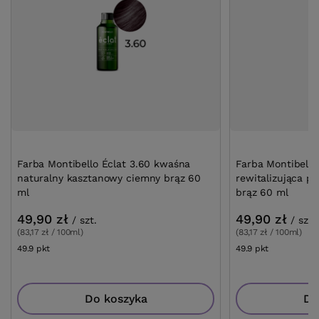
Farba Montibello Éclat 3.60 kwaśna
Farba Montibello
naturalny kasztanowy ciemny brąz 60
rewitalizująca p
ml
brąz 60 ml
49,90 zł
49,90 zł
/
szt.
/
szt.
(83,17 zł / 100ml)
(83,17 zł / 100ml)
49.9
pkt
punktów
49.9
pkt
punktów
Do koszyka
Do