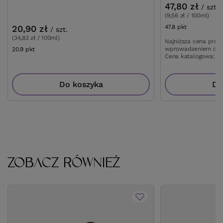
47,80 zł
/
szt.
(9,56 zł / 100ml)
20,90 zł
47.8
pkt
punktów
/
szt.
(34,83 zł / 100ml)
Najniższa cena prod
wprowadzeniem obn
20.9
pkt
punktów
Cena katalogowa:
57
Do koszyka
Do
ZOBACZ RÓWNIEŻ